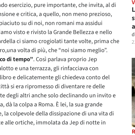
ndo esercizio, pure importante, che invita, al di
L
nsione e critica, a quello, non meno prezioso,
s
piaciuto su di noi, non romani ma assidui
a
iamo visto e rivisto la Grande Bellezza e nello
d
della ci siamo crogiolati tante volte, prima che
2
ro,una volta di più, che “noi siamo meglio”.
cco di tempo”
. Così parlava proprio Jep
otto e una terrazza, gli rinfacciava con
 libro e delicatemente gli chiedeva conto del
ittà si era ripromesso di diventare re delle
feste degli altri anche solo declinando un invito e
ia, dà la colpa a Roma. È lei, la sua grande
, la colpevole della dissipazione di una vita di
te alle ortiche, immolata da Jep di notte in