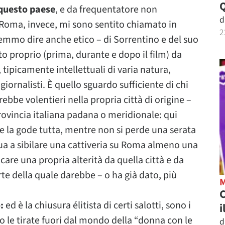
 questo paese
, e da frequentatore non
d
 Roma, invece, mi sono sentito chiamato in
2
remmo dire anche etico – di Sorrentino e del suo
tto proprio (prima, durante e dopo il film) da
ipicamente intellettuali di varia natura,
iornalisti. È quello sguardo sufficiente di chi
ebbe volentieri nella propria città di origine –
provincia italiana padana o meridionale: qui
e la gode tutta, mentre non si perde una serata
inua a sibilare una cattiveria su Roma almeno una
icare una propria alterità da quella città e da
rte della quale darebbe – o ha già dato, più
C
:
ed è la chiusura élitista di certi salotti, sono i
i
no le tirate fuori dal mondo della “donna con le
d