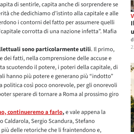
apita di sentirle, capita anche di sorprendere se
erità che dedichiamo d’istinto alla capitale e alle
rdono i contorni del fatto per assumere quelli
I
u
“capitale corrotta di una nazione infetta”. Mafia
d
2
ellettuali sono particolarmente utili
. Il primo,
ne dei fatti, nella comprensione delle accuse e
ta scuotendo il potere, i poteri della capitale, di
locali hanno più potere e generano più “indotto”
a politica così poco onorevole, per gli onorevoli
 poter sperare di tornare a Roma al prossimo giro
emo, continueremo a farlo
,
e vale appena la
ino Caldarola, Sergio Scandura, Stefano
o più delle retoriche che li fraintendono e,