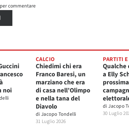
n per commentare
I
CALCIO
PARTITI E
Guccini
Chiedimi chi era
Qualche
rancesco
Franco Baresi, un
a Elly Sc
à
marziano che era
prossima
 noi
di casa nell’Olimpo
campagn
e nella tana del
elettoral
elli
Diavolo
di
Jacopo T
30 Luglio 20
di
Jacopo Tondelli
31 Luglio 2026