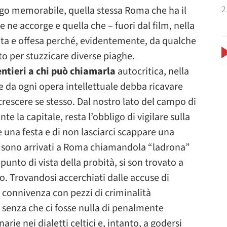
2
ogo memorabile, quella stessa Roma che ha il
 ne accorge e quella che – fuori dal film, nella
zzita e offesa perché, evidentemente, da qualche
to per stuzzicare diverse piaghe.
entieri a chi può chiamarla
autocritica, nella
 da ogni opera intellettuale debba ricavare
rescere se stesso. Dal nostro lato del campo di
la capitale, resta l’obbligo di vigilare sulla
 una festa e di non lasciarci scappare una
che sono arrivati a Roma chiamandola “ladrona”
punto di vista della probità, si son trovato a
. Trovandosi accerchiati dalle accuse di
di connivenza con pezzi di criminalità
 senza che ci fosse nulla di penalmente
ie nei dialetti celtici e, intanto, a godersi