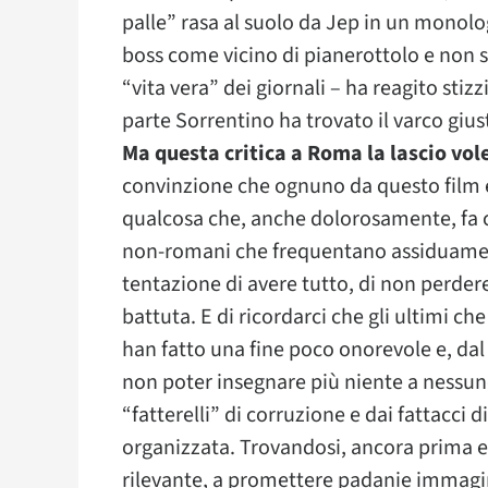
palle” rasa al suolo da Jep in un monol
boss come vicino di pianerottolo e non se
“vita vera” dei giornali – ha reagito sti
parte Sorrentino ha trovato il varco gius
Ma questa critica a Roma la lascio vol
convinzione che ognuno da questo film e
qualcosa che, anche dolorosamente, fa c
non-romani che frequentano assiduamente 
tentazione di avere tutto, di non perdere
battuta. E di ricordarci che gli ultimi 
han fatto una fine poco onorevole e, dal 
non poter insegnare più niente a nessuno
“fatterelli” di corruzione e dai fattacci 
organizzata. Trovandosi, ancora prima e
rilevante, a promettere padanie immaginar