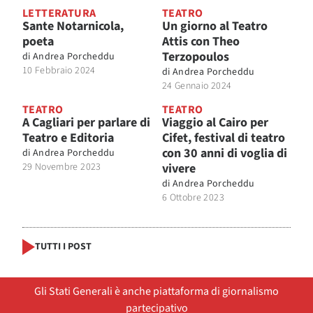
LETTERATURA
TEATRO
Sante Notarnicola,
Un giorno al Teatro
poeta
Attis con Theo
Terzopoulos
di
Andrea Porcheddu
10 Febbraio 2024
di
Andrea Porcheddu
24 Gennaio 2024
TEATRO
TEATRO
A Cagliari per parlare di
Viaggio al Cairo per
Teatro e Editoria
Cifet, festival di teatro
con 30 anni di voglia di
di
Andrea Porcheddu
29 Novembre 2023
vivere
di
Andrea Porcheddu
6 Ottobre 2023
TUTTI I POST
Gli Stati Generali è anche piattaforma di giornalismo
partecipativo