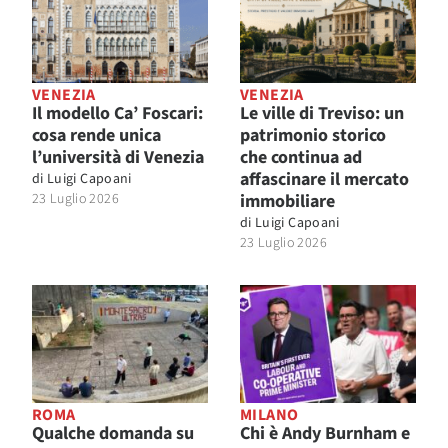
VENEZIA
VENEZIA
Il modello Ca’ Foscari:
Le ville di Treviso: un
cosa rende unica
patrimonio storico
l’università di Venezia
che continua ad
affascinare il mercato
di
Luigi Capoani
23 Luglio 2026
immobiliare
di
Luigi Capoani
23 Luglio 2026
ROMA
MILANO
Qualche domanda su
Chi è Andy Burnham e