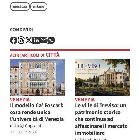
giustizia
milano
CONDIVIDI
CITTÀ
ALTRI ARTICOLI DI
VENEZIA
VENEZIA
Il modello Ca’ Foscari:
Le ville di Treviso: un
cosa rende unica
patrimonio storico
l’università di Venezia
che continua ad
affascinare il mercato
di
Luigi Capoani
23 Luglio 2026
immobiliare
di
Luigi Capoani