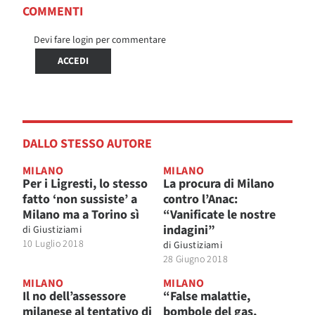
COMMENTI
Devi fare login per commentare
ACCEDI
DALLO STESSO AUTORE
MILANO
MILANO
Per i Ligresti, lo stesso
La procura di Milano
fatto ‘non sussiste’ a
contro l’Anac:
Milano ma a Torino sì
“Vanificate le nostre
indagini”
di
Giustiziami
10 Luglio 2018
di
Giustiziami
28 Giugno 2018
MILANO
MILANO
Il no dell’assessore
“False malattie,
milanese al tentativo di
bombole del gas,