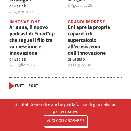
3 Agosto 2026
di
Gsglab
4 Agosto 2026
INNOVAZIONE
GRANDI IMPRESE
Arianna, il nuovo
Eni apre la propria
podcast di FiberCop
capacità di
che segue il filo tra
supercalcolo
connessione e
all’ecosistema
innovazione
dell’innovazione
di
Gsglab
di
Gsglab
28 Luglio 2026
28 Luglio 2026
TUTTI I POST
Gli Stati Generali è anche piattaforma di giornalismo
partecipativo
VUOI COLLABORARE ?