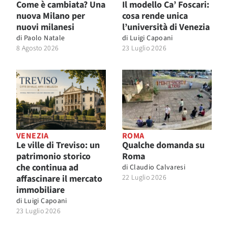
Come è cambiata? Una
Il modello Ca’ Foscari:
nuova Milano per
cosa rende unica
nuovi milanesi
l’università di Venezia
di
Paolo Natale
di
Luigi Capoani
8 Agosto 2026
23 Luglio 2026
VENEZIA
ROMA
Le ville di Treviso: un
Qualche domanda su
patrimonio storico
Roma
che continua ad
di
Claudio Calvaresi
affascinare il mercato
22 Luglio 2026
immobiliare
di
Luigi Capoani
23 Luglio 2026