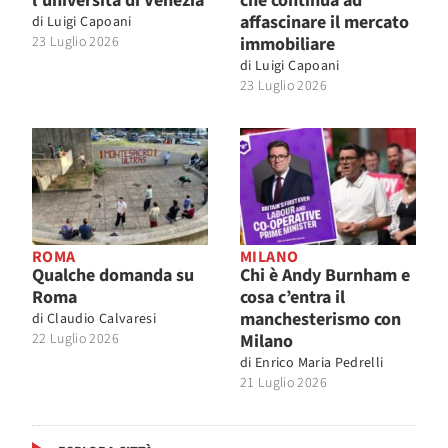
l’università di Venezia
che continua ad
affascinare il mercato
di
Luigi Capoani
23 Luglio 2026
immobiliare
di
Luigi Capoani
23 Luglio 2026
ROMA
MILANO
Qualche domanda su
Chi è Andy Burnham e
Roma
cosa c’entra il
manchesterismo con
di
Claudio Calvaresi
22 Luglio 2026
Milano
di
Enrico Maria Pedrelli
21 Luglio 2026