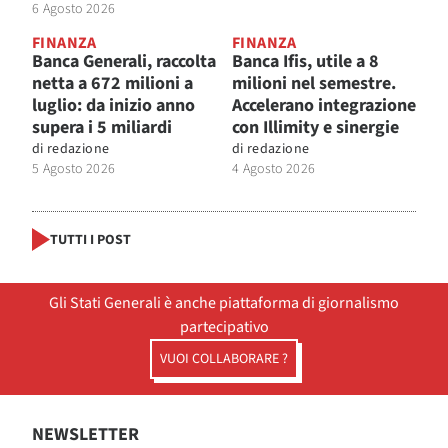
6 Agosto 2026
FINANZA
FINANZA
Banca Generali, raccolta
Banca Ifis, utile a 8
netta a 672 milioni a
milioni nel semestre.
luglio: da inizio anno
Accelerano integrazione
supera i 5 miliardi
con Illimity e sinergie
di
redazione
di
redazione
5 Agosto 2026
4 Agosto 2026
TUTTI I POST
Gli Stati Generali è anche piattaforma di giornalismo
partecipativo
VUOI COLLABORARE ?
NEWSLETTER