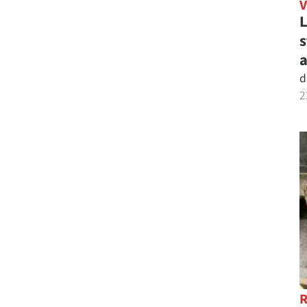
L
s
a
d
2