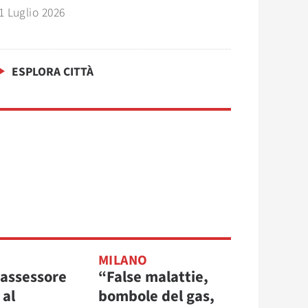
1 Luglio 2026
ESPLORA CITTÀ
MILANO
l’assessore
“False malattie,
 al
bombole del gas,