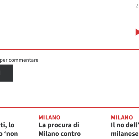
2
n per commentare
I
MILANO
MILANO
ti, lo
La procura di
Il no del
o ‘non
Milano contro
milanese