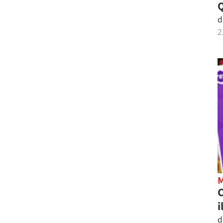
d
2
C
i
d