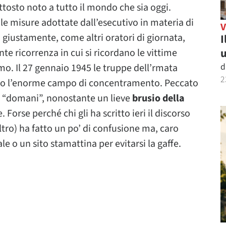
tosto noto a tutto il mondo che sia oggi.
le misure adottate dall’esecutivo in materia di
 giustamente, come altri oratori di giornata,
I
u
te ricorrenza in cui si ricordano le vittime
d
mo. Il 27 gennaio 1945 le truppe dell’rmata
2
do l’enorme campo di concentramento. Peccato
a “domani”, nonostante un lieve
brusio della
orse perché chi gli ha scritto ieri il discorso
ltro) ha fatto un po’ di confusione ma, caro
e o un sito stamattina per evitarsi la gaffe.