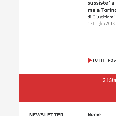
sussiste’ a
ma a Torino
di
Giustiziami
10 Luglio 2018
TUTTI I PO
Gli St
NEWSLETTER
Nome