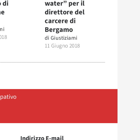
 di
water” per il
ne
direttore del
carcere di
Bergamo
mi
018
di
Giustiziami
11 Giugno 2018
ipativo
Indirizzo E-mail