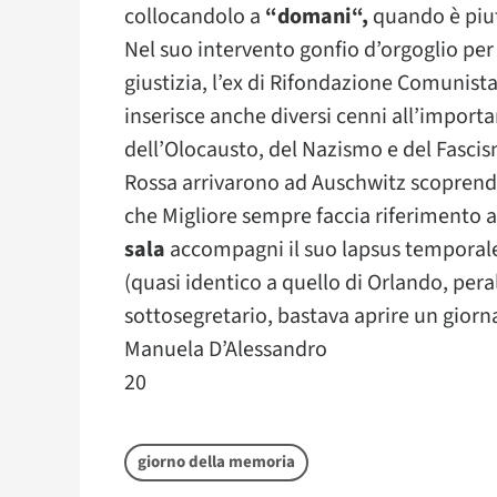
collocandolo a
“domani“,
quando è piut
Nel suo intervento gonfio d’orgoglio per 
giustizia, l’ex di Rifondazione Comunista
inserisce anche diversi cenni all’importan
dell’Olocausto, del Nazismo e del Fascis
Rossa arrivarono ad Auschwitz scopren
che Migliore sempre faccia riferimento 
sala
accompagni il suo lapsus temporale. F
(quasi identico a quello di Orlando, pera
sottosegretario, bastava aprire un giornal
Manuela D’Alessandro
20
giorno della memoria