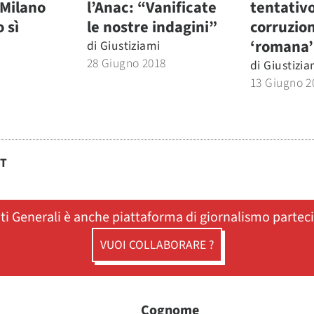
 Milano
l’Anac: “Vanificate
tentativo
 sì
le nostre indagini”
corruzio
‘romana’
di
Giustiziami
28 Giugno 2018
di
Giustizia
13 Giugno 2
ST
ati Generali è anche piattaforma di giornalismo partec
VUOI COLLABORARE ?
Cognome