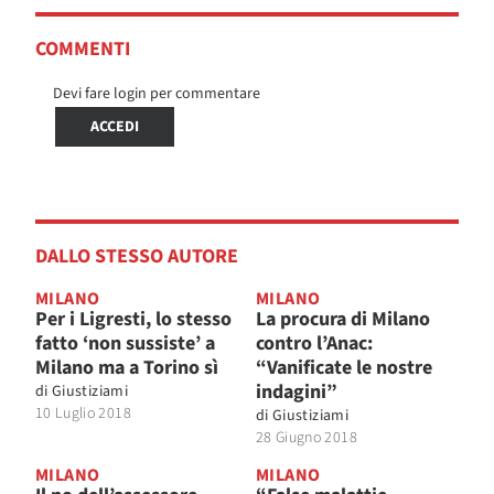
COMMENTI
Devi fare login per commentare
ACCEDI
DALLO STESSO AUTORE
MILANO
MILANO
Per i Ligresti, lo stesso
La procura di Milano
fatto ‘non sussiste’ a
contro l’Anac:
Milano ma a Torino sì
“Vanificate le nostre
indagini”
di
Giustiziami
10 Luglio 2018
di
Giustiziami
28 Giugno 2018
MILANO
MILANO