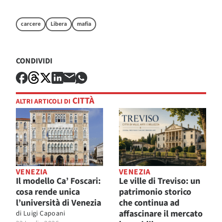
carcere
Libera
mafia
CONDIVIDI
CITTÀ
ALTRI ARTICOLI DI
VENEZIA
VENEZIA
Il modello Ca’ Foscari:
Le ville di Treviso: un
cosa rende unica
patrimonio storico
l’università di Venezia
che continua ad
affascinare il mercato
di
Luigi Capoani