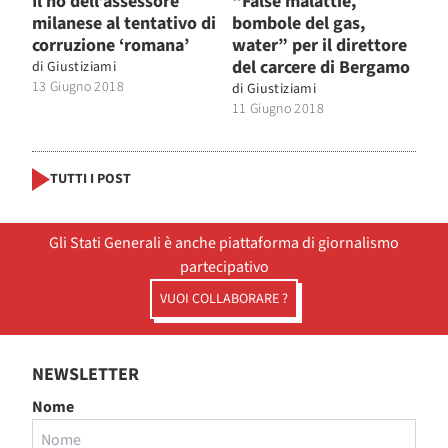
Il no dell’assessore
“False malattie,
milanese al tentativo di
bombole del gas,
corruzione ‘romana’
water” per il direttore
del carcere di Bergamo
di
Giustiziami
13 Giugno 2018
di
Giustiziami
11 Giugno 2018
TUTTI I POST
Gli Stati Generali è anche piattaforma di giornalismo
partecipativo
VUOI COLLABORARE ?
NEWSLETTER
Nome