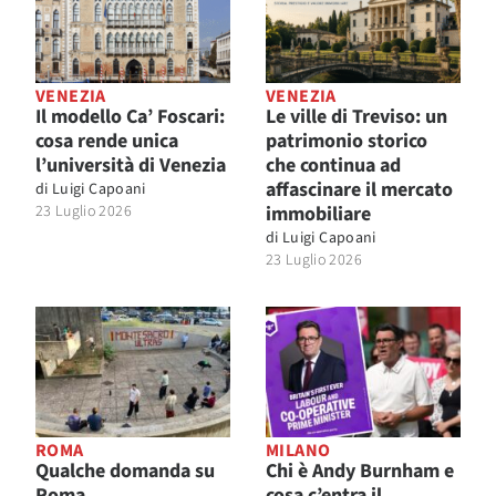
VENEZIA
VENEZIA
Il modello Ca’ Foscari:
Le ville di Treviso: un
cosa rende unica
patrimonio storico
l’università di Venezia
che continua ad
affascinare il mercato
di
Luigi Capoani
23 Luglio 2026
immobiliare
di
Luigi Capoani
23 Luglio 2026
ROMA
MILANO
Qualche domanda su
Chi è Andy Burnham e
Roma
cosa c’entra il