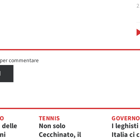
2
n per commentare
I
TO
TENNIS
GOVERN
 delle
Non solo
I leghisti
ni
Cecchinato, il
Italia ci