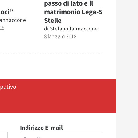
passo di lato e il
oci”
matrimonio Lega-5
Stelle
Iannaccone
18
di
Stefano Iannaccone
8 Maggio 2018
ipativo
Indirizzo E-mail