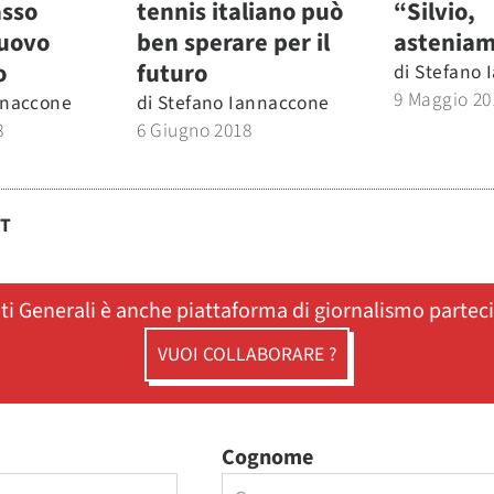
asso
tennis italiano può
“Silvio,
nuovo
ben sperare per il
asteniam
o
futuro
di
Stefano 
9 Maggio 20
nnaccone
di
Stefano Iannaccone
8
6 Giugno 2018
ST
ati Generali è anche piattaforma di giornalismo partec
VUOI COLLABORARE ?
Cognome