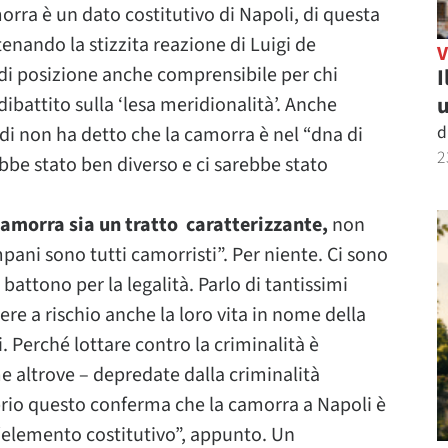
rra è un dato costitutivo di Napoli, di questa
tenando la stizzita reazione di Luigi de
a di posizione anche comprensibile per chi
I
u
ibattito sulla ‘lesa meridionalità’. Anche
d
di non ha detto che la camorra è nel “dna di
2
ebbe stato ben diverso e ci sarebbe stato
 camorra sia un tratto caratterizzante,
non
mpani sono tutti camorristi”. Per niente. Ci sono
 battono per la legalità. Parlo di tantissimi
ere a rischio anche la loro vita in nome della
i. Perché lottare contro la criminalità è
me altrove – depredate dalla criminalità
rio questo conferma che la camorra a Napoli è
 “elemento costitutivo”, appunto. Un