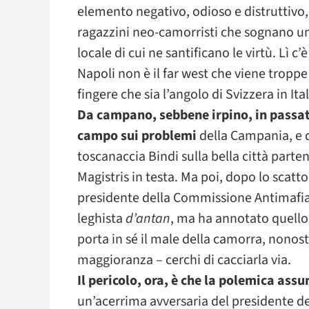
elemento negativo, odioso e distruttivo
ragazzini neo-camorristi che sognano un
locale di cui ne santificano le virtù. Lì
Napoli non è il far west che viene tropp
fingere che sia l’angolo di Svizzera in Ital
Da campano, sebbene irpino, in passato
campo sui problemi
della Campania, e q
toscanaccia Bindi sulla bella città parten
Magistris in testa. Ma poi, dopo lo scatto 
presidente della Commissione Antimafia 
leghista
d’antan
, ma ha annotato quello 
porta in sé il male della camorra, nonos
maggioranza – cerchi di cacciarla via.
Il pericolo, ora, è che la polemica as
un’acerrima avversaria del presidente del