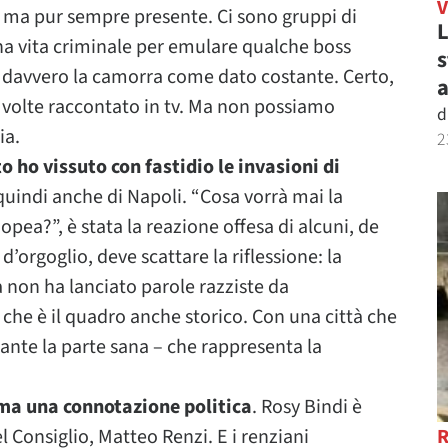
, ma pur sempre presente. Ci sono gruppi di
L
a vita criminale per emulare qualche boss
s
 c’è davvero la camorra come dato costante. Certo,
a
e volte raccontato in tv. Ma non possiamo
d
ia.
2
 ho vissuto con fastidio le invasioni di
uindi anche di Napoli. “Cosa vorrà mai la
opea?”, è stata la reazione offesa di alcuni, de
d’orgoglio, deve scattare la riflessione: la
non ha lanciato parole razziste da
che è il quadro anche storico. Con una città che
tante la parte sana – che rappresenta la
suma una connotazione politica
. Rosy Bindi è
 Consiglio, Matteo Renzi. E i renziani