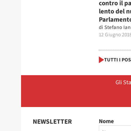
contro il p
lento del 
Parlament
di
Stefano Ia
12 Giugno 201
TUTTI I PO
Gli St
NEWSLETTER
Nome