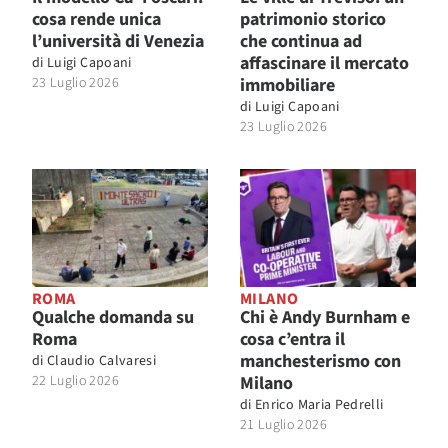
cosa rende unica
patrimonio storico
l’università di Venezia
che continua ad
affascinare il mercato
di
Luigi Capoani
23 Luglio 2026
immobiliare
di
Luigi Capoani
23 Luglio 2026
ROMA
MILANO
Qualche domanda su
Chi è Andy Burnham e
Roma
cosa c’entra il
manchesterismo con
di
Claudio Calvaresi
22 Luglio 2026
Milano
di
Enrico Maria Pedrelli
21 Luglio 2026