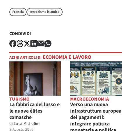
Francia
terrorismo islamico
CONDIVIDI
ECONOMIA E LAVORO
ALTRI ARTICOLI DI
TURISMO
MACROECONOMIA
La fabbrica del lusso e
Verso una nuova
le nuove élites
infrastruttura europea
comasche
dei pagamenti:
integrare politica
di
Luca Michelini
8 Agosto 2026
monetaria e politica