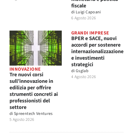
fiscale
di
Luigi Capoani
6 Agosto 2026
GRANDI IMPRESE
BPER e SACE, nuovi
accordi per sostenere
internazionalizzazione
e investimenti
strategici
INNOVAZIONE
di
Gsglab
Tre nuovi corsi
4 Agosto 2026
sull’innovazione in
edilizia per offrire
strumenti concreti ai
professionisti del
settore
di
Spreentech Ventures
5 Agosto 2026