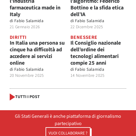
l’industria
l’algoritmo: Federico
farmaceutica made in
Bottino e la sfida etica
Italy
dell’IA
di
Fabio Salamida
di
Fabio Salamida
21 Gennaio 2026
22 Dicembre 2025
DIRITTI
BENESSERE
In Italia una persona su
Il Consiglio nazionale
cinque ha difficoltà ad
dell’ordine dei
accedere ai servizi
tecnologi alimentari
online
compie 25 anni
di
Fabio Salamida
di
Fabio Salamida
20 Novembre 2025
14 Novembre 2025
TUTTI I POST
Gli Stati Generali è anche piattaforma di giornalismo
partecipativo
VUOI COLLABORARE ?