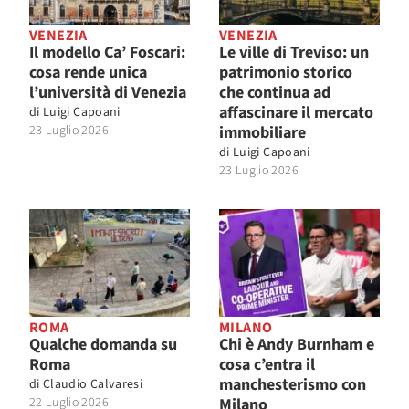
VENEZIA
VENEZIA
Il modello Ca’ Foscari:
Le ville di Treviso: un
cosa rende unica
patrimonio storico
l’università di Venezia
che continua ad
affascinare il mercato
di
Luigi Capoani
23 Luglio 2026
immobiliare
di
Luigi Capoani
23 Luglio 2026
ROMA
MILANO
Qualche domanda su
Chi è Andy Burnham e
Roma
cosa c’entra il
manchesterismo con
di
Claudio Calvaresi
22 Luglio 2026
Milano