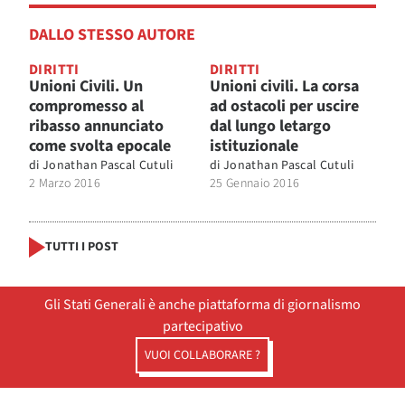
DALLO STESSO AUTORE
DIRITTI
DIRITTI
Unioni Civili. Un
Unioni civili. La corsa
compromesso al
ad ostacoli per uscire
ribasso annunciato
dal lungo letargo
come svolta epocale
istituzionale
di
Jonathan Pascal Cutuli
di
Jonathan Pascal Cutuli
2 Marzo 2016
25 Gennaio 2016
TUTTI I POST
Gli Stati Generali è anche piattaforma di giornalismo
partecipativo
VUOI COLLABORARE ?