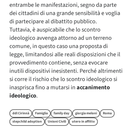
entrambe le manifestazioni, segno da parte
dei cittadini di una grande sensibilità e voglia
di partecipare al dibattito pubblico.
Tuttavia, è auspicabile che lo scontro
ideologico avvenga attorno ad un terreno
comune, in questo caso una proposta di
legge, limitandosi alle reali disposizioni che il
provvedimento contiene, senza evocare
inutili dispositivi inesistenti. Perché altrimenti
si corre il rischio che lo scontro ideologico si
inasprisca fino a mutarsi in
accanimento
ideologico
.
ddl Cirinnà
Famiglia
family day
giorgia meloni
Roma
stepchild adoption
Unioni Civili
utero in affitto