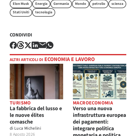
Elon Musk
Energia
Germania
Mondo
petrolio
scienza
Stati Uniti
tecnologia
CONDIVIDI
ECONOMIA E LAVORO
ALTRI ARTICOLI DI
TURISMO
MACROECONOMIA
La fabbrica del lusso e
Verso una nuova
le nuove élites
infrastruttura europea
comasche
dei pagamenti:
integrare politica
di
Luca Michelini
8 Agosto 2026
monetaria e politica