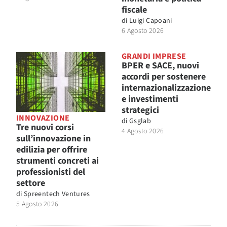
fiscale
di
Luigi Capoani
6 Agosto 2026
GRANDI IMPRESE
BPER e SACE, nuovi
accordi per sostenere
internazionalizzazione
e investimenti
strategici
INNOVAZIONE
di
Gsglab
Tre nuovi corsi
4 Agosto 2026
sull’innovazione in
edilizia per offrire
strumenti concreti ai
professionisti del
settore
di
Spreentech Ventures
5 Agosto 2026