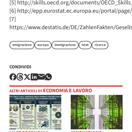
[5] http://skills.oecd.org/documents/OECD_Skill
[6] http://epp.eurostat.ec.europa.eu/portal/pag
[7]
https://www.destatis.de/DE/ZahlenFakten/Gese
emigrazione
europa
immigrazione
istat
ricerca
CONDIVIDI
ECONOMIA E LAVORO
ALTRI ARTICOLI DI