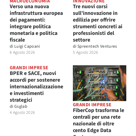
MACROECONOMIA
INNOVAZIONE
Verso una nuova
Tre nuovi corsi
infrastruttura europea
sull’innovazione in
dei pagamenti:
edilizia per offrire
integrare politica
strumenti concreti ai
monetaria e politica
professionisti del
fiscale
settore
di
Luigi Capoani
di
Spreentech Ventures
6 Agosto 2026
5 Agosto 2026
GRANDI IMPRESE
BPER e SACE, nuovi
accordi per sostenere
internazionalizzazione
e investimenti
strategici
GRANDI IMPRESE
di
Gsglab
FiberCop trasforma le
4 Agosto 2026
centrali per una rete
nazionale di oltre
cento Edge Data