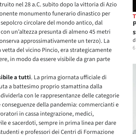
truito nel 28 a.C. subito dopo la vittoria di Azio
onente monumento funerario dinastico per
e sepolcro circolare del mondo antico, dal
P
s
 con un’altezza presunta di almeno 45 metri
d
onserva approssimativamente un terzo). La
6
 vetta del vicino Pincio, era strategicamente
vere, in modo da essere visibile da gran parte
bile a tutti
. La prima giornata ufficiale di
nuta a battesimo proprio stamattina dalla
ndividerla con le rappresentanze delle categorie
lle conseguenze della pandemia: commercianti e
voratori in cassa integrazione, medici,
vile e sacerdoti, sempre in prima linea per dare
tudenti e professori dei Centri di Formazione