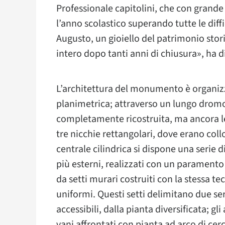
Professionale capitolini, che con grande
l’anno scolastico superando tutte le diff
Augusto, un gioiello del patrimonio sto
intero dopo tanti anni di chiusura», ha 
L’architettura del monumento è organi
planimetrica; attraverso un lungo dromo
completamente ricostruita, ma ancora leg
tre nicchie rettangolari, dove erano coll
centrale cilindrica si dispone una serie di
più esterni, realizzati con un paramento i
da setti murari costruiti con la stessa te
uniformi. Questi setti delimitano due ser
accessibili, dalla pianta diversificata; gl
vani affrontati con pianta ad arco di cer