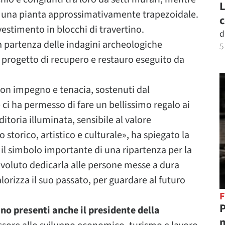
L
o una pianta approssimativamente trapezoidale.
c
vestimento in blocchi di travertino.
d
la partenza delle indagini archeologiche
5
e progetto di recupero e restauro eseguito da
on impegno e tenacia, sostenuti dal
i ha permesso di fare un bellissimo regalo ai
itoria illuminata, sensibile al valore
torico, artistico e culturale», ha spiegato la
 il simbolo importante di una ripartenza per la
o voluto dedicarla alle persone messe a dura
orizza il suo passato, per guardare al futuro
F
P
ano presenti anche il presidente della
m