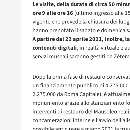
Le visite, della durata di circa 50 minu
ore 9 alle ore 16
(ultimo ingresso alle 1
vigente che prevede la chiusura dei luog
hanno prenotato il sabato e domenica sar
A partire dal 22 aprile 2021, inoltre, l
contenuti digitali
, in realtà virtuale e
servizi museali saranno gestiti da Zètem
Dopo la prima fase di restauro conserva
un finanziamento pubblico di 4.275.000 eu
2.275.000 da Roma Capitale), è attualmen
monumento grazie allo stanziamento for
interventi di restauro del Mausoleo real
concamerazioni interne e l’avvio dell’al
possibile anticipare a marzo 2021 la fru