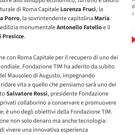
essore allo sviluppo economico, turismo e lavoro
d
culturale di Roma Capitale
Lorenza Fruci
, la
4
a Porro
, la sovrintendente capitolina
Maria
ell’edilizia monumentale
Antonello Fatello
e il
i Presicce
.
me con Roma Capitale per il recupero di uno dei
mondiale. Fondazione TIM ha aderito da subito
e del Mausoleo di Augusto, impegnando
ridare vita a quello che pensiamo sarà uno dei
ato
Salvatore Rossi
, presidente Fondazione
privati collaborino a conservare e promuovere
se; è uno degli obiettivi della Fondazione TIM.
ione non solo denaro ma anche tecnologia:
à di vivere una innovativa esperienza