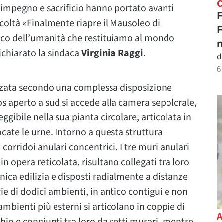
 impegno e sacrificio hanno portato avanti
F
icoltà «Finalmente riapre il Mausoleo di
F
rico dell’umanità che restituiamo al mondo
n
dichiarato la sindaca
Virginia
Raggi
.
d
6
zzata secondo una complessa disposizione
s aperto a sud si accede alla camera sepolcrale,
gibile nella sua pianta circolare, articolata in
ocate le urne. Intorno a questa struttura
 corridoi anulari concentrici. I tre muri anulari
n opera reticolata, risultano collegati tra loro
cnica edilizia e disposti radialmente a distanze
ie di dodici ambienti, in antico contigui e non
i ambienti più esterni si articolano in coppie di
chio e congiunti tra loro da setti murari, mentre