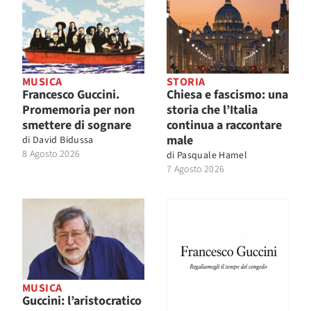
MUSICA
STORIA
Francesco Guccini.
Chiesa e fascismo: una
Promemoria per non
storia che l’Italia
smettere di sognare
continua a raccontare
male
di
David Bidussa
8 Agosto 2026
di
Pasquale Hamel
7 Agosto 2026
MUSICA
Guccini: l’aristocratico