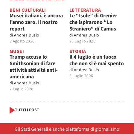
BENI CULTURALI
LETTERATURA
Musei italiani, è ancora
Le “Isole” di Grenier
l’anno zero. Il nostro
che ispirarono “Lo
report
Straniero” di Camus
di
Andrea Dusio
di
Andrea Dusio
3 Agosto 2026
28 Luglio 2026
MUSEI
STORIA
Trump accusa lo
Il 4 luglio è un fuoco
Smithsonian di fare
che non si è mai spento
attività attività anti-
di
Andrea Dusio
americana
3 Luglio 2026
di
Andrea Dusio
7 Luglio 2026
TUTTI I POST
Gli Stati Generali è anche piattaforma di giornalismo