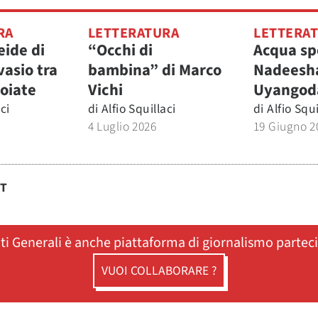
RA
LETTERATURA
LETTERA
ide di
“Occhi di
Acqua sp
vasio tra
bambina” di Marco
Nadeesh
soiate
Vichi
Uyangod
ci
di
Alfio Squillaci
di
Alfio Squi
4 Luglio 2026
19 Giugno 2
ST
ati Generali è anche piattaforma di giornalismo partec
VUOI COLLABORARE ?