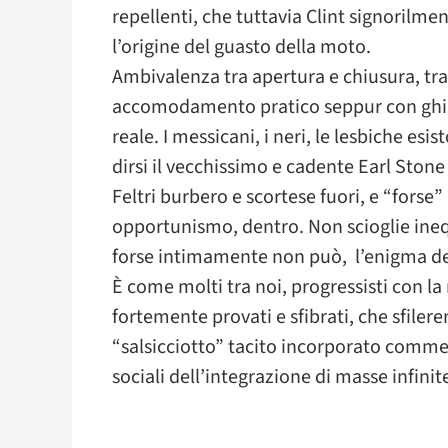
repellenti, che tuttavia Clint signorilm
l’origine del guasto della moto.
Ambivalenza tra apertura e chiusura, tra
accomodamento pratico seppur con ghigno
reale. I messicani, i neri, le lesbiche es
dirsi il vecchissimo e cadente Earl Stone 
Feltri burbero e scortese fuori, e “forse
opportunismo, dentro. Non scioglie ine
forse intimamente non può, l’enigma del
È come molti tra noi, progressisti con la
fortemente provati e sfibrati, che sfilerem
“salsicciotto” tacito incorporato commen
sociali dell’integrazione di masse infinit