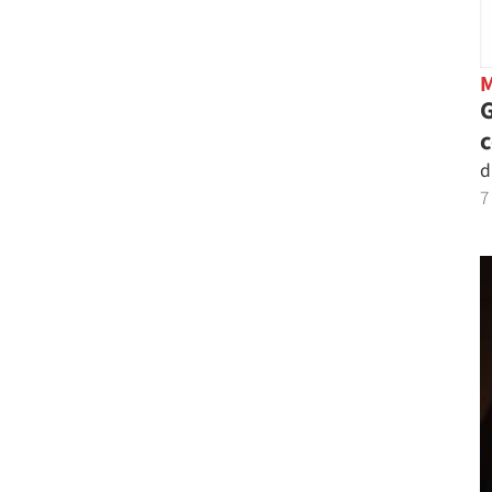
G
d
7