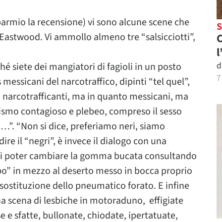
sparmio la recensione) vi sono alcune scene che
Eastwood. Vi ammollo almeno tre “salsicciotti”,
C
l
d
hé siete dei mangiatori di fagioli in un posto
7
messicani del narcotraffico, dipinti “tel quel”,
to narcotrafficanti, ma in quanto messicani, ma
lismo contagioso e plebeo, compreso il sesso
i…”. “Non si dice, preferiamo neri, siamo
re il “negri”, è invece il dialogo con una
e di poter cambiare la gomma bucata consultando
mpo” in mezzo al deserto messo in bocca proprio
a sostituzione dello pneumatico forato. E infine
na scena di lesbiche in motoraduno, effigiate
e sfatte, bullonate, chiodate, ipertatuate,