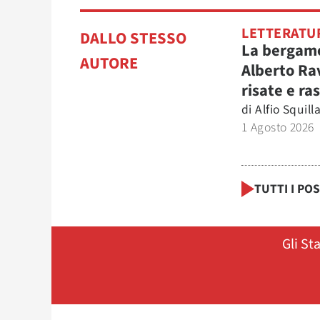
LETTERATU
DALLO STESSO
La bergame
AUTORE
Alberto Ra
risate e ra
di
Alfio Squilla
1 Agosto 2026
TUTTI I PO
Gli St