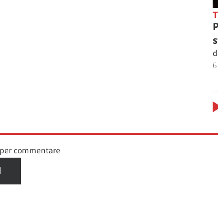
P
s
d
6
n per commentare
I