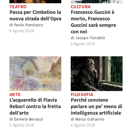
TEATRO
CULTURA
Passa per Cimbelino la
Francesco Guccini è
nuova strada dell’Opra
morto, Francesco
Guccini sarà sempre
di
Paolo Randazzo
6 Agosto 2026
con noi
di
Jacopo Tondelli
6 Agosto 2026
ARTE
FILOSOFIA
L’acquerello di Flavia
Perché conviene
Rebori contro la fretta
parlare un po’ meno di
dell’arte
intelligenza artificiale
di
Daniela Benazzi
di
Marco Gallarino
5 Agosto 2026
4 Agosto 2026