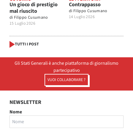
Un gioco di prestigio
Contrappasso
mal riuscito
di
Filippo Cusumano
14 Luglio 2026
di
Filippo Cusumano
15 Luglio 2026
TUTTI I POST
Gli Stati Generali è anche piattaforma di giornalismo
partecipativo
VUOI COLLABORARE ?
NEWSLETTER
Nome