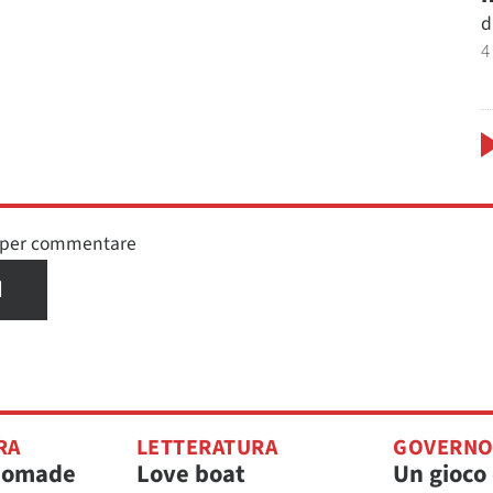
d
4
n per commentare
I
RA
LETTERATURA
GOVERN
nomade
Love boat
Un gioco 