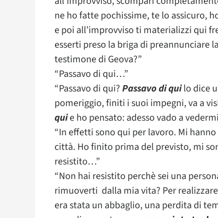
all’improvviso, scompari completamente 
ne ho fatte pochissime, te lo assicuro, 
e poi all’improvviso ti materializzi qui
esserti preso la briga di preannunciare la
testimone di Geova?”
“Passavo di qui…”
“Passavo di qui?
Passavo di qui
lo dice u
pomeriggio, finiti i suoi impegni, va a 
qui
e ho pensato: adesso vado a vedermi
“In effetti sono qui per lavoro. Mi hann
città. Ho finito prima del previsto, mi s
resistito…”
“Non hai resistito perchè sei una person
rimuoverti dalla mia vita? Per realizzare
era stata un abbaglio, una perdita di temp