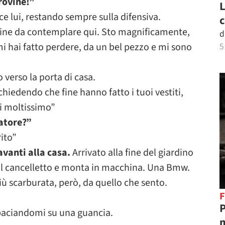
rovine!”
L
e lui, restando sempre sulla difensiva.
c
ovine da contemplare qui. Sto magnificamente,
d
i hai fatto perdere, da un bel pezzo e mi sono
5
verso la porta di casa.
 chiedendo che fine hanno fatto i tuoi vestiti,
ti moltissimo”
iatore?”
ito”
avanti alla casa.
Arrivato alla fine del giardino
 il cancelletto e monta in macchina. Una Bmw.
iù scarburata, però, da quello che sento.
F
P
baciandomi su una guancia.
m