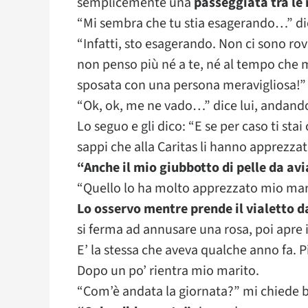
semplicemente una
passeggiata tra le 
“Mi sembra che tu stia esagerando…” dic
“Infatti, sto esagerando. Non ci sono r
non penso più né a te, né al tempo che m
sposata con una persona meravigliosa!”
“Ok, ok, me ne vado…” dice lui, andando 
Lo seguo e gli dico: “E se per caso ti stai
sappi che alla Caritas li hanno apprezza
“Anche il mio giubbotto di pelle da av
“Quello lo ha molto apprezzato mio mar
Lo osservo mentre prende il vialetto d
si ferma ad annusare una rosa, poi apre
E’ la stessa che aveva qualche anno fa. P
Dopo un po’ rientra mio marito.
“Com’è andata la giornata?” mi chiede 