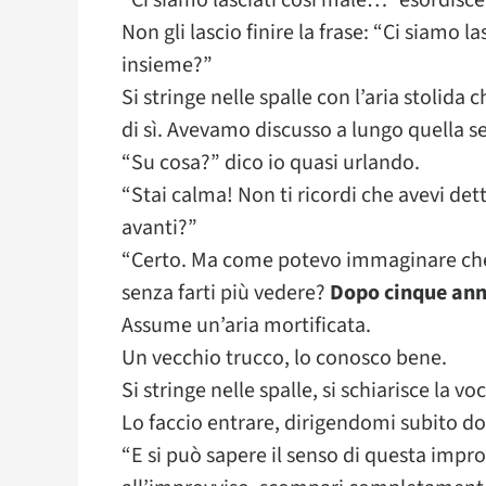
“Ci siamo lasciati così male…” esordisce 
Non gli lascio finire la frase: “Ci siamo la
insieme?”
Si stringe nelle spalle con l’aria stolida
di sì. Avevamo discusso a lungo quella
“Su cosa?” dico io quasi urlando.
“Stai calma! Non ti ricordi che avevi de
avanti?”
“Certo. Ma come potevo immaginare che 
senza farti più vedere?
Dopo cinque ann
Assume un’aria mortificata.
Un vecchio trucco, lo conosco bene.
Si stringe nelle spalle, si schiarisce la v
Lo faccio entrare, dirigendomi subito do
“E si può sapere il senso di questa improv