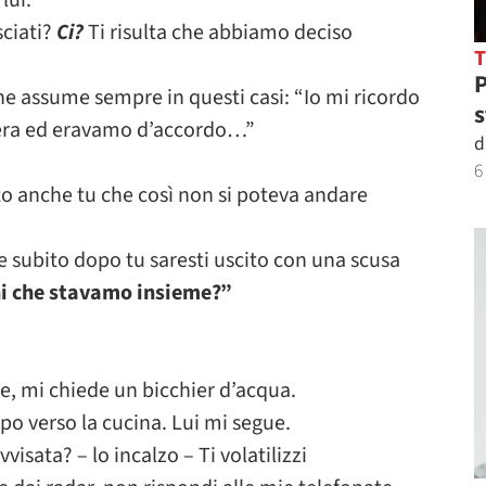
lui.
sciati?
Ci?
Ti risulta che abbiamo deciso
P
 che assume sempre in questi casi: “Io mi ricordo
s
 sera ed eravamo d’accordo…”
d
6
tto anche tu che così non si poteva andare
subito dopo tu saresti uscito con una scusa
i che stavamo insieme?”
oce, mi chiede un bicchier d’acqua.
po verso la cucina. Lui mi segue.
visata? – lo incalzo – Ti volatilizzi