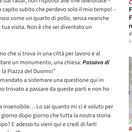
dai radar, non rispondi alle mie telefonate –
F
ho capito subito che perdevo solo il mio tempo! –
F
 fresco come un quarto di pollo, senza neanche
n
 tua visita. Non è che sei diventato un
d
6
no che si trova in una città per lavoro e al
visitare un monumento, una chiesa:
Pa
ssavo
di
 la Piazza del Duomo!”
o mandato a sistemare una questione qui in
ono trovato a passare da queste parti e non ho
a insensibile… Lo sai quanto mi ci è voluto per
 giorno dopo giorno che tutta la nostra storia
o? E adesso tu vieni qui e credi di farti