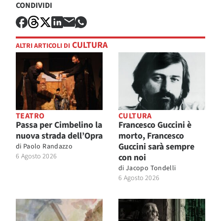
CONDIVIDI
CULTURA
ALTRI ARTICOLI DI
TEATRO
CULTURA
Passa per Cimbelino la
Francesco Guccini è
nuova strada dell’Opra
morto, Francesco
Guccini sarà sempre
di
Paolo Randazzo
6 Agosto 2026
con noi
di
Jacopo Tondelli
6 Agosto 2026