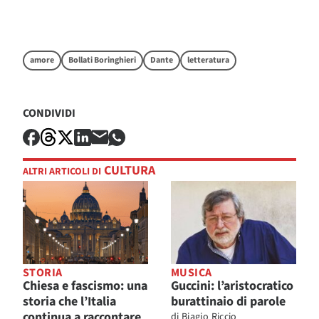
amore
Bollati Boringhieri
Dante
letteratura
CONDIVIDI
CULTURA
ALTRI ARTICOLI DI
STORIA
MUSICA
Chiesa e fascismo: una
Guccini: l’aristocratico
storia che l’Italia
burattinaio di parole
continua a raccontare
di
Biagio Riccio