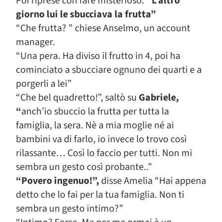
Poi riprese con fare misterioso:
“L’altro
giorno lui le sbucciava la frutta”
“Che frutta? ” chiese Anselmo, un account
manager.
“Una pera. Ha diviso il frutto in 4, poi ha
cominciato a sbucciare ognuno dei quarti e a
porgerli a lei”
“Che bel quadretto!”, saltò su
Gabriele,
“
anch’io sbuccio la frutta per tutta la
famiglia, la sera. Nè a mia moglie né ai
bambini va di farlo, io invece lo trovo così
rilassante… Così lo faccio per tutti. Non mi
sembra un gesto così probante..”
“Povero ingenuo!”,
disse Amelia “Hai appena
detto che lo fai per la tua famiglia. Non ti
sembra un gesto intimo?”