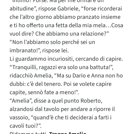
“Intimo? Forse. Ma per me ormai è un
abitudine”, rispose Gabriele, “forse ricorderai
che l’altro giorno abbiamo pranzato insieme
e ti ho offerto una fetta della mia mela…Cosa
vuol dire? Che abbiamo una relazione?”
“Non l’abbiamo solo perché sei un
imbranato!”, rispose lei.
Li guardammo incuriositi, cercando di capire.
“Tranquilli, ragazzi era solo una battuta!”,
ridacchiò Amelia, “Ma su Dario e Anna non ho
dubbi: c’è del tenero. Poi se volete capire
capite, sennò fate a meno!”.
“Amelia”, disse a quel punto Roberto,
alzandosi dal tavolo per andare a riporre il
vassoio, “quand’è che ti deciderai a farti i
cavoli tuoi?”.