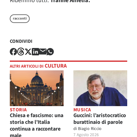
Ridemmo tutti.
Tranne Amelia.
racconti
CONDIVIDI
CULTURA
ALTRI ARTICOLI DI
STORIA
MUSICA
Chiesa e fascismo: una
Guccini: l’aristocratico
storia che l’Italia
burattinaio di parole
continua a raccontare
di
Biagio Riccio
male
7 Agosto 2026