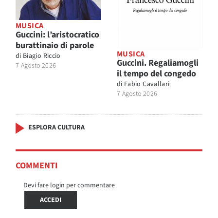
MUSICA
Guccini: l’aristocratico
burattinaio di parole
MUSICA
di
Biagio Riccio
Guccini. Regaliamogli
7 Agosto 2026
il tempo del congedo
di
Fabio Cavallari
7 Agosto 2026
ESPLORA CULTURA
COMMENTI
Devi fare login per commentare
ACCEDI