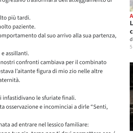
rogressivo trasformarsi dell’atteggiamento di
to più tardi.
L
olto paziente.
c
omportamento dal suo arrivo alla sua partenza,
d
5
 assillanti.
nostri confronti cambiava per il combinato
tava l’aitante figura di mio zio nelle altre
aternità.
infastidivano le sfuriate finali.
ta osservazione e incominciai a dirle “Senti,
ata ad entrare nel lessico familiare: