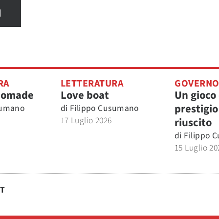
I
RA
LETTERATURA
GOVERN
nomade
Love boat
Un gioco 
prestigio
sumano
di
Filippo Cusumano
17 Luglio 2026
riuscito
di
Filippo 
15 Luglio 20
ST