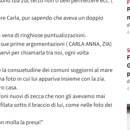
no tua zia, terzo non ti devi permettere ecc. (
F
P
m
re Carla, pur sapendo che aveva un doppio
d
4
 vena di ringhiose puntualizzazioni.
lle sue prime argomentazioni ( CARLA ANNA, ZIA)
servì per chiamarla tra noi, ogni volta
F
G
 la consuetudine dei comuni soggiorni al mare
p
a foto in cui lui appariva insieme con la zia.
d
ro casa.
4
ffoni nuovi di zecca che non gli avevamo mai
ilata sotto il braccio di lui, come nelle foto dei
Non molla la presa!”