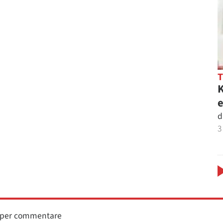
K
e
d
3
n per commentare