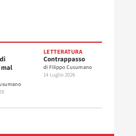
O
LETTERATURA
di
Contrappasso
 mal
di
Filippo Cusumano
14 Luglio 2026
Cusumano
26