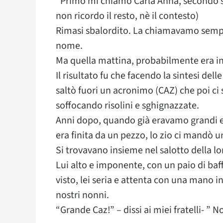
“Primo mi chiamo Carla Anna, secondo so
non ricordo il resto, nè il contesto)
Rimasi sbalordito. La chiamavamo semp
nome.
Ma quella mattina, probabilmente era in
Il risultato fu che facendo la sintesi de
saltò fuori un acronimo (CAZ) che poi ci 
soffocando risolini e sghignazzate.
Anni dopo, quando già eravamo grandi e
era finita da un pezzo, lo zio ci mandò un
Si trovavano insieme nel salotto della lo
Lui alto e imponente, con un paio di ba
visto, lei seria e attenta con una mano inf
nostri nonni.
“Grande Caz!” – dissi ai miei fratelli- ” 