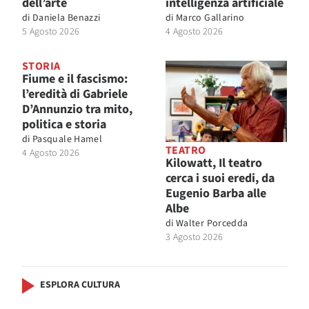
dell’arte
intelligenza artificiale
di
Daniela Benazzi
di
Marco Gallarino
5 Agosto 2026
4 Agosto 2026
STORIA
Fiume e il fascismo:
l’eredità di Gabriele
D’Annunzio tra mito,
politica e storia
di
Pasquale Hamel
TEATRO
4 Agosto 2026
Kilowatt, Il teatro
cerca i suoi eredi, da
Eugenio Barba alle
Albe
di
Walter Porcedda
3 Agosto 2026
ESPLORA CULTURA