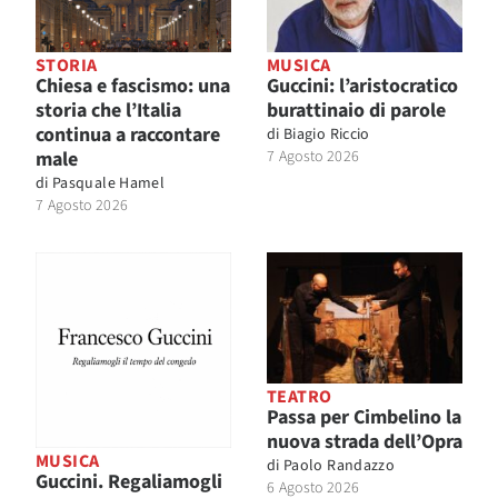
STORIA
MUSICA
Chiesa e fascismo: una
Guccini: l’aristocratico
storia che l’Italia
burattinaio di parole
continua a raccontare
di
Biagio Riccio
male
7 Agosto 2026
di
Pasquale Hamel
7 Agosto 2026
TEATRO
Passa per Cimbelino la
nuova strada dell’Opra
MUSICA
di
Paolo Randazzo
Guccini. Regaliamogli
6 Agosto 2026