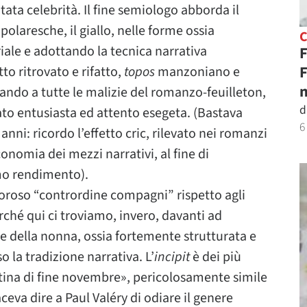
tata celebrità. Il fine semiologo abborda il
olaresche, il giallo, nelle forme ossia
iale e adottando la tecnica narrativa
F
F
to ritrovato e rifatto,
topos
manzoniano e
n
ando a tutte le malizie del romanzo-feuilleton,
d
arato entusiasta ed attento esegeta. (Bastava
6
anni: ricordo l’effetto cric, rilevato nei romanzi
onomia dei mezzi narrativi, al fine di
mo rendimento).
oroso “contrordine compagni” rispetto agli
rché qui ci troviamo, invero, davanti ad
 della nonna, ossia fortemente strutturata e
o la tradizione narrativa. L’
incipit
è dei più
tina di fine novembre», pericolosamente simile
ceva dire a Paul Valéry di odiare il genere