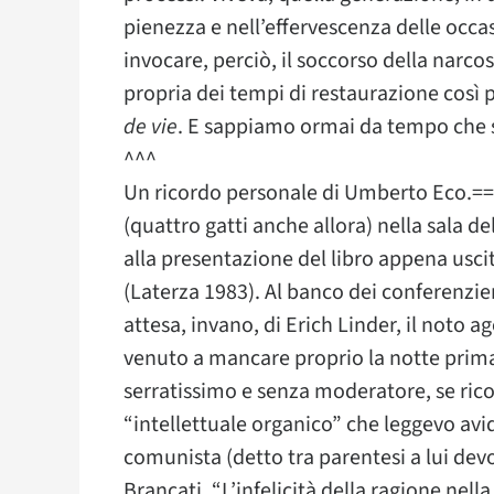
pienezza e nell’effervescenza delle occa
invocare, perciò, il soccorso della narco
propria dei tempi di restaurazione così 
de vie
. E sappiamo ormai da tempo che se 
^^^
Un ricordo personale di Umberto Eco.===
(quattro gatti anche allora) nella sala d
alla presentazione del libro appena uscito
(Laterza 1983). Al banco dei conferenzier
attesa, invano, di Erich Linder, il noto a
venuto a mancare proprio la notte prima, 
serratissimo e senza moderatore, se rico
“intellettuale organico” che leggevo av
comunista (detto tra parentesi a lui devo
Brancati, “L’infelicità della ragione nella