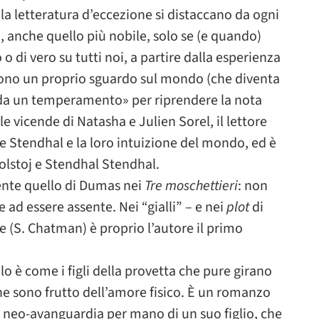
 la letteratura d’eccezione si distaccano da ogni
, anche quello più nobile, solo se (e quando)
o di vero su tutti noi, a partire dalla esperienza
ono un proprio sguardo sul mondo (che diventa
a da un temperamento» per riprendere la nota
e vicende di Natasha e Julien Sorel, il lettore
 e Stendhal e la loro intuizione del mondo, ed è
Tolstoj e Stendhal Stendhal.
ente quello di Dumas nei
Tre moschettieri
: non
e ad essere assente. Nei “gialli” – e nei
plot
di
ne (S. Chatman) è proprio l’autore il primo
 lo è come i figli della provetta che pure girano
che sono frutto dell’amore fisico. È un romanzo
neo-avanguardia per mano di un suo figlio, che