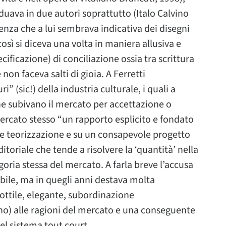
viduava in due autori soprattutto (Italo Calvino
nza che a lui sembrava indicativa dei disegni
osì si diceva una volta in maniera allusiva e
cificazione) di conciliazione ossia tra scrittura
on faceva salti di gioia. A Ferretti
” (sic!) della industria culturale, i quali a
che subivano il mercato per accettazione o
ercato stesso “un rapporto esplicito e fondato
ile teorizzazione e su un consapevole progetto
ditoriale che tende a risolvere la ‘quantità’ nella
goria stessa del mercato. A farla breve l’accusa
bile, ma in quegli anni destava molta
sottile, elegante, subordinazione
vino) alle ragioni del mercato e una conseguente
el sistema tout court.