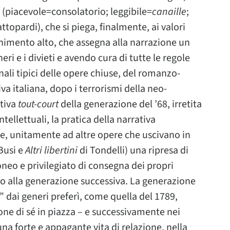
i (piacevole=consolatorio; leggibile=
canaille
;
ttopardi), che si piega, finalmente, ai valori
tenimento alto, che assegna alla narrazione un
ri e i divieti e avendo cura di tutte le regole
ali tipici delle opere chiuse, del romanzo-
va italiana, dopo i terrorismi della neo-
ativa
tout-court
della generazione del ’68, irretita
ellettuali, la pratica della narrativa
ale, unitamente ad altre opere che uscivano in
Busi e
Altri libertini
di Tondelli) una ripresa di
neo e privilegiato di consegna dei propri
o alla generazione successiva. La generazione
a” dai generi preferì, come quella del 1789,
ne di sé in piazza – e successivamente nei
una forte e appagante vita di relazione, nella