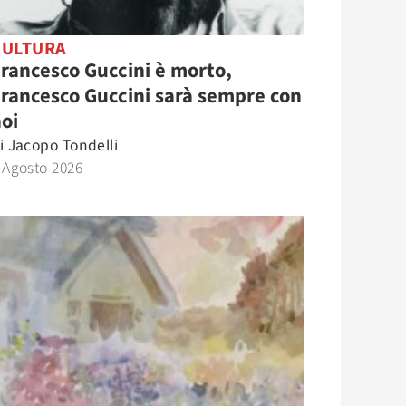
CULTURA
rancesco Guccini è morto,
rancesco Guccini sarà sempre con
oi
i
Jacopo Tondelli
 Agosto 2026