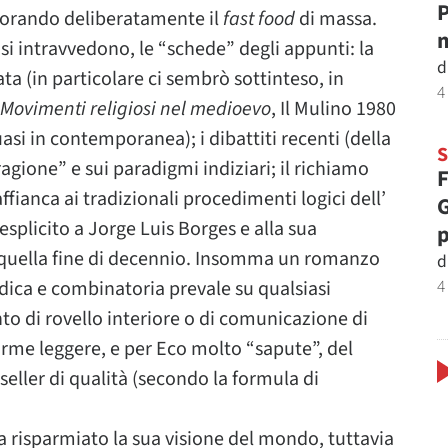
P
gnorando deliberatamente il
fast food
di massa.
m
 si intravvedono, le “schede” degli appunti: la
d
a (in particolare ci sembrò sottinteso, in
4
Movimenti religiosi nel medioevo
, Il Mulino 1980
uasi in contemporanea); i dibattiti recenti (della
a ragione” e sui paradigmi indiziari; il richiamo
F
affianca ai tradizionali procedimenti logici dell’
G
splicito a Jorge Luis Borges e alla sua
p
in quella fine di decennio. Insomma un romanzo
d
4
dica e combinatoria prevale su qualsiasi
to di rovello interiore o di comunicazione di
orme leggere, e per Eco molto “sapute”, del
ller di qualità (secondo la formula di
sia risparmiato la sua visione del mondo, tuttavia