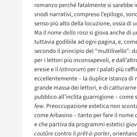
romanzo perché fatalmente si sarebbe imb
snodi narrativi, compreso l’epilogo, son
senso più alto della locuzione, ossia di u
Ma
Il nome della rosa
si giova anche di u
tuttavia godibile ad ogni pagina, e, com
secondo il principio del “multilivello”: da
per i lettori più inconsapevoli, e dall’altr
eresie e il
latinorum
) per i palati più ra
eccellentemente – la duplice istanza di 
grande massa dei lettori, e di catturarn
pubblico all’inclita guarnigione – come s
few
. Preoccupazione estetica non sconta
come Arbasino – tanto per fare il nome d
e che partiva da programmi estetici giova
coutûre
contro il
prêt-à-porter
, orientand