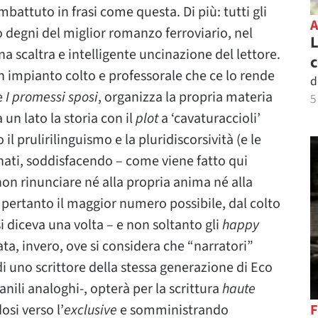
attuto in frasi come questa. Di più: tutti gli
o degni del miglior romanzo ferroviario, nel
L
na scaltra e intelligente uncinazione del lettore.
c
n impianto colto e professorale che ce lo rende
d
e
I promessi sposi
, organizza la propria materia
5
 un lato la storia con il
plot
a ‘cavaturaccioli’
o il prulirilinguismo e la pluridiscorsività (e le
ffinati, soddisfacendo – come viene fatto qui
non rinunciare né alla propria anima né alla
e pertanto il maggior numero possibile, dal colto
i diceva una volta – e non soltanto gli
happy
ta, invero, ove si considera che “narratori”
i uno scrittore della stessa generazione di Eco
nili analoghi-, opterà per la scrittura
haute
osi verso l’
exclusive
e somministrando
F