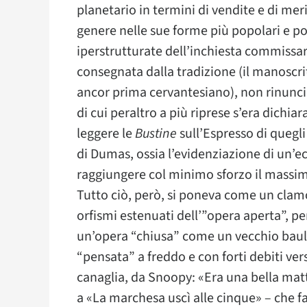
planetario in termini di vendite e di meri
genere nelle sue forme più popolari e pop
iperstrutturate dell’inchiesta commissar
consegnata dalla tradizione (il manoscrit
ancor prima cervantesiano), non rinunci
di cui peraltro a più riprese s’era dichi
leggere le
Bustine
sull’Espresso di quegli 
di Dumas, ossia l’evidenziazione di un’ec
raggiungere col minimo sforzo il massi
Tutto ciò, però, si poneva come un clam
orfismi estenuati dell’”opera aperta”, pe
un’opera “chiusa” come un vecchio baule
“pensata” a freddo e con forti debiti vers
canaglia, da Snoopy: «Era una bella mat
a «La marchesa uscì alle cinque» – che fa