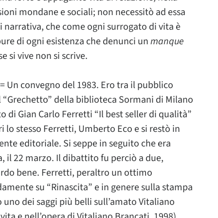
sioni mondane e sociali; non necessitò ad essa
si narrativa, che come ogni surrogato di vita è
pure di ogni esistenza che denunci un
manque
si vive non si scrive.
 Un convegno del 1983. Ero tra il pubblico
el “Grechetto” della biblioteca Sormani di Milano
 di Gian Carlo Ferretti “Il best seller di qualità”
i lo stesso Ferretti, Umberto Eco e si restò in
gente editoriale. Si seppe in seguito che era
il 22 marzo. Il dibattito fu perciò a due,
rdo bene. Ferretti, peraltro un ottimo
idamente su “Rinascita” e in genere sulla stampa
 uno dei saggi più belli sull’amato Vitaliano
 vita e nell’opera di Vitaliano Brancati, 1998),