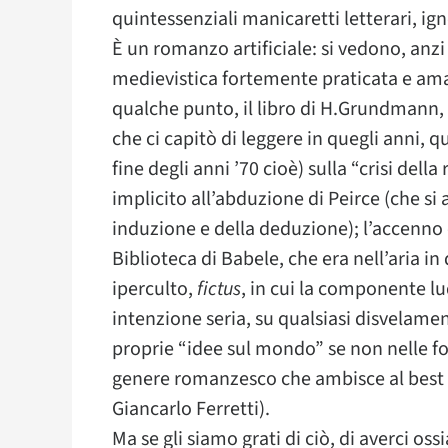
quintessenziali manicaretti letterari, i
È un romanzo artificiale: si vedono, anzi
medievistica fortemente praticata e amat
qualche punto, il libro di H.Grundmann,
che ci capitò di leggere in quegli anni, q
fine degli anni ’70 cioè) sulla “crisi dell
implicito all’abduzione di Peirce (che si 
induzione e della deduzione); l’accenno e
Biblioteca di Babele, che era nell’aria 
iperculto,
fictus
, in cui la componente lu
intenzione seria, su qualsiasi disvelamen
proprie “idee sul mondo” se non nelle f
genere romanzesco che ambisce al best se
Giancarlo Ferretti).
Ma se gli siamo grati di ciò, di averci os