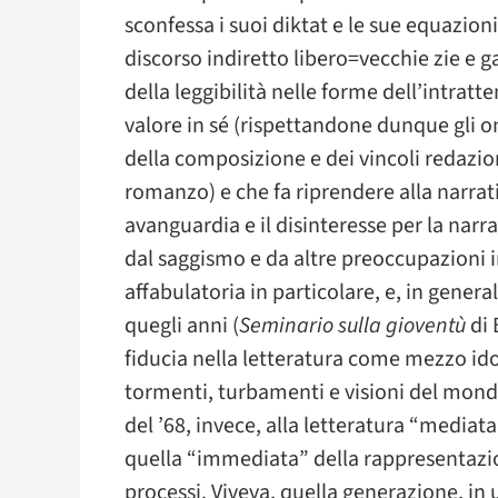
sconfessa i suoi diktat e le sue equazion
discorso indiretto libero=vecchie zie e ga
della leggibilità nelle forme dell’intrat
valore in sé (rispettandone dunque gli one
della composizione e dei vincoli redazion
romanzo) e che fa riprendere alla narrati
avanguardia e il disinteresse per la narr
dal saggismo e da altre preoccupazioni int
affabulatoria in particolare, e, in gener
quegli anni (
Seminario sulla gioventù
di 
fiducia nella letteratura come mezzo ido
tormenti, turbamenti e visioni del mond
del ’68, invece, alla letteratura “mediat
quella “immediata” della rappresentazio
processi. Viveva, quella generazione, in 