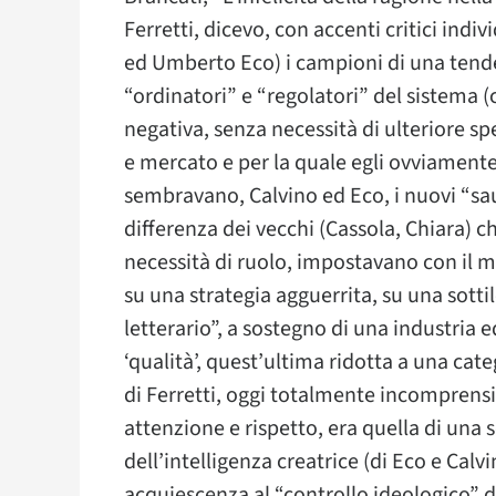
Ferretti, dicevo, con accenti critici indi
ed Umberto Eco) i campioni di una tende
“ordinatori” e “regolatori” del sistema (c
negativa, senza necessità di ulteriore spe
e mercato e per la quale egli ovviamente n
sembravano, Calvino ed Eco, i nuovi “sauri
differenza dei vecchi (Cassola, Chiara) 
necessità di ruolo, impostavano con il m
su una strategia agguerrita, su una sott
letterario”, a sostegno di una industria e
‘qualità’, quest’ultima ridotta a una cate
di Ferretti, oggi totalmente incomprensi
attenzione e rispetto, era quella di una 
dell’intelligenza creatrice (di Eco e Cal
acquiescenza al “controllo ideologico” d