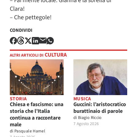
– Fai mente locale: Gianna è la sorella di
Clara!
– Che pettegole!
CONDIVIDI
CULTURA
ALTRI ARTICOLI DI
STORIA
MUSICA
Chiesa e fascismo: una
Guccini: l’aristocratico
storia che l’Italia
burattinaio di parole
continua a raccontare
di
Biagio Riccio
male
7 Agosto 2026
di
Pasquale Hamel