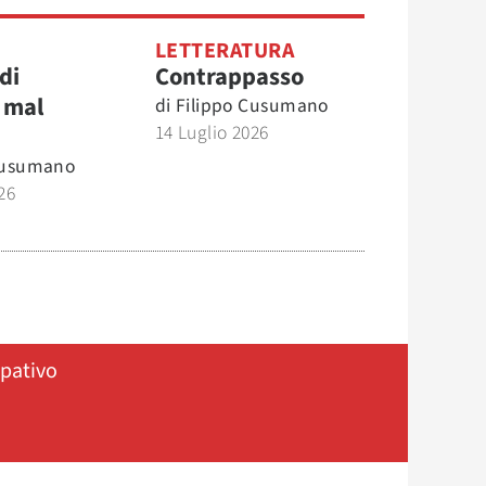
O
LETTERATURA
di
Contrappasso
 mal
di
Filippo Cusumano
14 Luglio 2026
Cusumano
26
ipativo