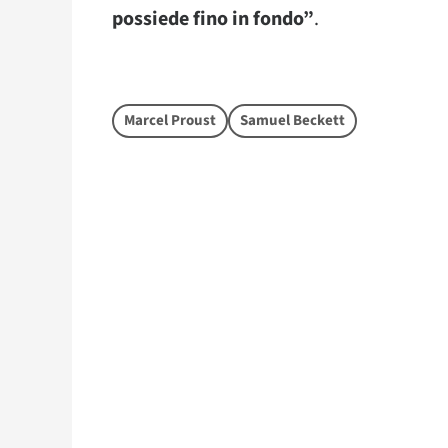
possiede fino in fondo”
.
Marcel Proust
Samuel Beckett