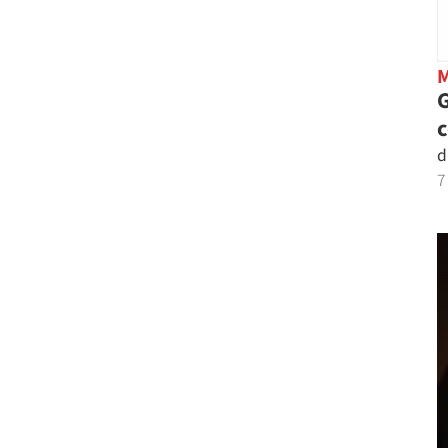
G
d
7