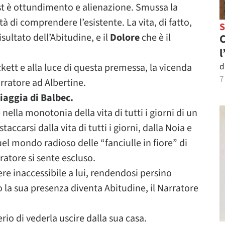
ust è ottundimento e alienazione. Smussa la
tà di comprendere l’esistente. La vita, di fatto,
 risultato dell’Abitudine, e il
Dolore
che è il
C
l
d
ett e alla luce di questa premessa, la vicenda
7
Narratore ad Albertine.
piaggia di Balbec.
nella monotonia della vita di tutti i giorni di un
taccarsi dalla vita di tutti i giorni, dalla Noia e
uel mondo radioso delle “fanciulle in fiore” di
ratore si sente escluso.
re inaccessibile a lui, rendendosi persino
 la sua presenza diventa Abitudine, il Narratore
erio di vederla uscire dalla sua casa.