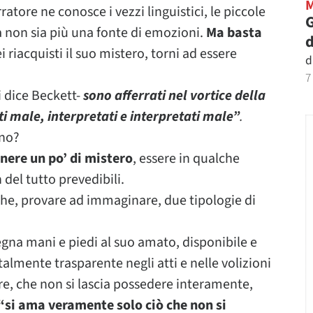
atore ne conosce i vezzi linguistici, le piccole
G
a non sia più una fonte di emozioni.
Ma basta
d
i riacquisti il suo mistero, torni ad essere
d
7
i dice Beckett-
sono afferrati nel vortice della
ti male, interpretati e interpretati male”
.
ono?
ere un po’ di mistero
, essere in qualche
del tutto prevedibili.
he, provare ad immaginare, due tipologie di
egna mani e piedi al suo amato, disponibile e
otalmente trasparente negli atti e nelle volizioni
pre, che non si lascia possedere interamente,
“si ama veramente solo ciò che non si