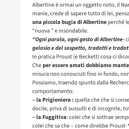
Albertine è ormai un oggetto noto, il Narr
manie, crede di sapere tutto di lei, pens
una piccola bugia di Albertine
perché le
“nuova ” e insondabile.
“Ogni parola, ogni gesto di Albertine-
c
gelosia e del sospetto, tradotti e tradot
In pratica Proust (e Beckett) cosa ci dic
Che
per essere amati dobbiamo manten
misura non conosciuti fino in fondo, non 
Possiamo, traendo spunto dalla Recherc
comportamento:
– la Prigioniera :
quella che che si cons
docile, priva di sussulti e di incognite, t
– la Fuggitiva
: colei che si sottrae sem
colei che sa che – come direbbe Proust-