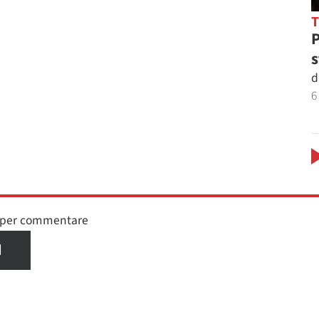
P
s
d
6
n per commentare
I