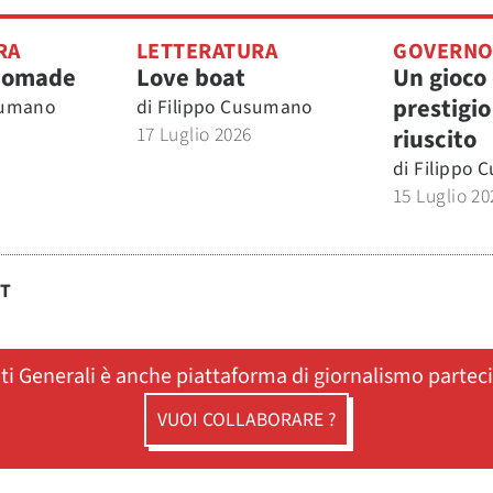
RA
LETTERATURA
GOVERN
nomade
Love boat
Un gioco 
prestigio
sumano
di
Filippo Cusumano
17 Luglio 2026
riuscito
di
Filippo 
15 Luglio 20
ST
ati Generali è anche piattaforma di giornalismo partec
VUOI COLLABORARE ?