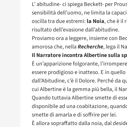
L’ abitudine- ci spiega Beckett- per Pro
sensibilità dell’uomo, ne limita la capaci
oscilla tra due estremi:
la Noia
, che è il
risultato dell’evasione dall’abitudine.
Proviamo ora a leggere, insieme con Beck
amorosa che, nella
Recherche
, lega il 
Il Narratore incontra Albertine sulla s
È un’apparizione folgorante, l’irrompere 
essere prodigioso e inatteso. E in quello s
dall’Abitudine, c’è il Dolore. Perché da q
cui Albertine è la gemma più bella, il Nar
Quando tuttavia Albertine smette di esse
disponibile ad una coabitazione, quando
smette di amarla e di soffrire per lei.
È allora sopraffatto dalla noia, dal desid