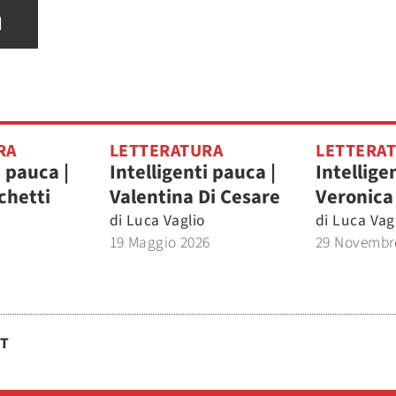
I
RA
LETTERATURA
LETTERA
i pauca |
Intelligenti pauca |
Intellige
chetti
Valentina Di Cesare
Veronica
di
Luca Vaglio
di
Luca Vag
19 Maggio 2026
29 Novembr
ST