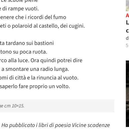
. Le scuole piene
e di rampe vuoti.
cenere che i ricordi del fumo
L
i o polaroid al castello, dei cugini.
c
d
ta tardano sui bastioni
5
attono su poca ruota.
co alla luce. Ora quindi potrei dire
, a smontare una radio lunga.
mi di città e la rinuncia al vuoto.
saperlo fare proprio un volto.
ge cm 10×15.
. Ha pubblicato i libri di poesia Vicine scadenze