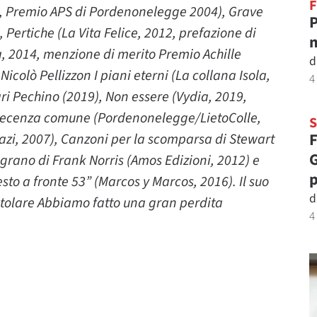
F
lo, Premio APS di Pordenonelegge 2004), Grave
P
 Pertiche (La Vita Felice, 2012, prefazione di
m
pa, 2014, menzione di merito Premio Achille
d
icolò Pellizzon I piani eterni (La collana Isola,
4
ari Pechino (2019), Non essere (Vydia, 2019,
 decenza comune (Pordenonelegge/LietoColle,
F
Fazi, 2007), Canzoni per la scomparsa di Stewart
G
grano di Frank Norris (Amos Edizioni, 2012) e
p
to a fronte 53” (Marcos y Marcos, 2016). Il suo
d
istolare Abbiamo fatto una gran perdita
4