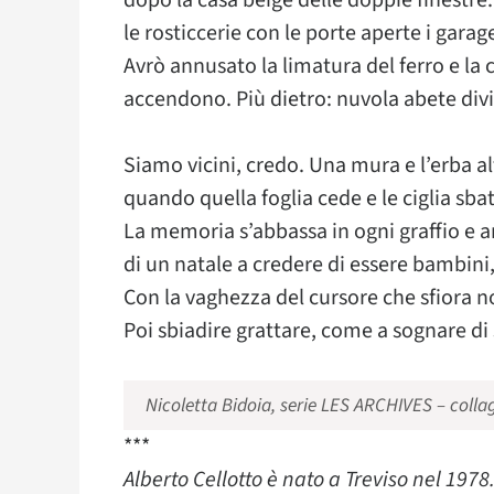
dopo la casa beige delle doppie finestre
le rosticcerie con le porte aperte i garag
Avrò annusato la limatura del ferro e la 
accendono. Più dietro: nuvola abete diviet
Siamo vicini, credo. Una mura e l’erba al
quando quella foglia cede e le ciglia sb
La memoria s’abbassa in ogni graffio e ar
di un natale a credere di essere bambini
Con la vaghezza del cursore che sfiora no
Poi sbiadire grattare, come a sognare di 
Nicoletta Bidoia, serie LES ARCHIVES – colla
***
Alberto Cellotto è nato a Treviso nel 1978