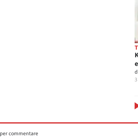
K
e
d
3
n per commentare