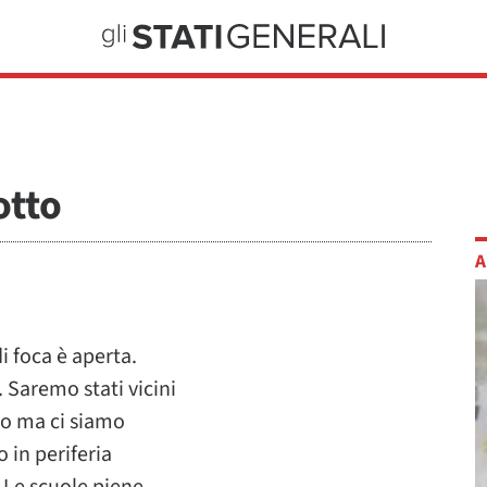
otto
A
di foca è aperta.
 Saremo stati vicini
co ma ci siamo
 in periferia