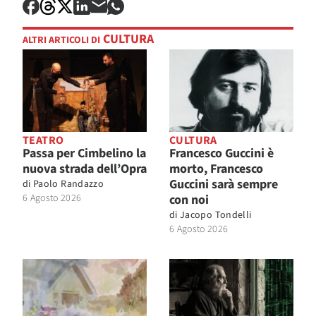
CULTURA
ALTRI ARTICOLI DI
TEATRO
CULTURA
Passa per Cimbelino la
Francesco Guccini è
nuova strada dell’Opra
morto, Francesco
Guccini sarà sempre
di
Paolo Randazzo
6 Agosto 2026
con noi
di
Jacopo Tondelli
6 Agosto 2026