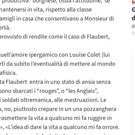
produttiva” borghese, ossia l’attitudine, se
G
antenersi in vita, rispetto alla classe
d
 famigli in casa che consentivano a Monsieur di
d
ertà.
7
rovvisto di rendite come il caso di Flaubert,
 quell’amore ipergamico con Louise Colet (lui
tì da subito l’eventualità di mettere al mondo
fisica.
a Flaubert entra in uno stato di ansia senza
no sbarcati i “rouges”, o “les Anglais”,
i soldati oltremanica, alle mestruazioni. Le
 no, no, piuttosto crepare in un una pozzanghera
rasmettere la vita a qualcuno mi fa ruggire in
», «L’idea di dare la vita a qualcuno mi fa orrore.