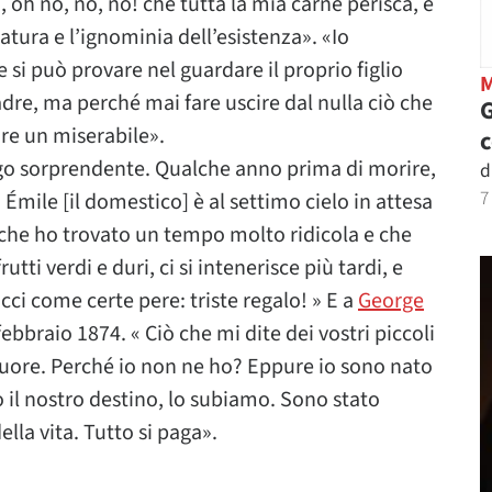
, oh no, no, no! che tutta la mia carne perisca, e
tura e l’ignominia dell’esistenza». «Io
si può provare nel guardare il proprio figlio
dre, ma perché mai fare uscire dal nulla ciò che
G
ire un miserabile».
logo sorprendente. Qualche anno prima di morire,
d
7
« Émile [il domestico] è al settimo cielo in attesa
 che ho trovato un tempo molto ridicola e che
utti verdi e duri, ci si intenerisce più tardi, e
icci come certe pere: triste regalo! » E a
George
8 febbraio 1874. « Ciò che mi dite dei vostri piccoli
ore. Perché io non ne ho? Eppure io sono nato
 il nostro destino, lo subiamo. Sono stato
ella vita. Tutto si paga».