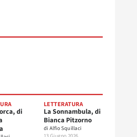
TURA
LETTERATURA
orca, di
La Sonnambula, di
a
Bianca Pitzorno
a
di
Alfio Squillaci
13 Giugno 2026
llaci