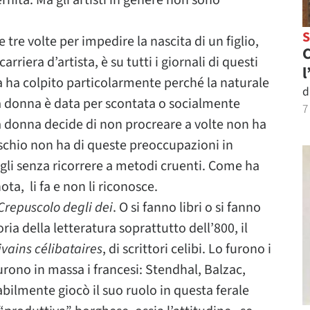
rnità. Ma gli artisti in genere non sono
tre volte per impedire la nascita di un figlio,
C
riera d’artista, è su tutti i giornali di questi
l
zia ha colpito particolarmente perché la naturale
d
a donna è data per scontata o socialmente
7
na donna decide di non procreare a volte non ha
schio non ha di queste preoccupazioni in
igli senza ricorrere a metodi cruenti. Come ha
ta, li fa e non li riconosce.
Crepuscolo degli dei
. O si fanno libri o si fanno
oria della letteratura soprattutto dell’800, il
ivains célibataires
, di scrittori celibi. Lo furono i
furono in massa i francesi: Stendhal, Balzac,
ilmente giocò il suo ruolo in questa ferale