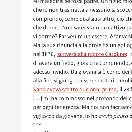
Mi maledirei se fossi padre. Un figlio mio
che io non trasmetta a nessuno la scoccia
comprendo, come qualsiasi altro, ciò che 
che dorme. Non sarei stato un cattivo pa
vi dorme? Far venire un essere, è far ven
Ma la sua rinuncia alla prole ha un epi
nel 1876,
scriverà alla nipote Caroline
: 
di avere un figlio, gioia che comprendo,
adesso invidio. Da giovani si è come dei fr
alla fine si giunge a essere maturi e moll
Sand aveva scritto due anni prima
, il 2
[…] mi ha commosso nel profondo del cu
per ogni tenerezza! Ma noi non facciamo
vigliacco da giovane, io ho
avuto paura
d
^^^