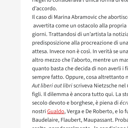
Hegel lo considerava l’unica forma di ete
d’accordo.
Il caso di Marina Abramovic che abortisce 
avvertita come un ostacolo alla propria car
giorni. Trattandosi di un’artista la noti
predisposizione alla procreazione di un
attesa. Invece non è così. In verità se u
altro mezzo che l’aborto, mentre un ma
quanto basta che decida di non averli i f
sempre fatto. Oppure, cosa altrettanto no
Aut liberi aut libri
scriveva Nietzsche nel
figli. Il dilemma è ancora tutto qui. La st
secolo devoto e borghese, è piena di
écr
nostri
Gualdo
, Verga e De Roberto, e lo 
Baudelaire, Flaubert, Maupassant. Probab