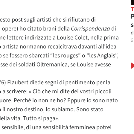
P
sto post sugli artisti che si rifiutano di
s
o opere) ho citato brani della
Corrispondenza
di
d
ne lettere indirizzate a Louise Colet, nella prima
6
o artista normanno recalcitrava davanti all’idea
 se fossero sbarcati “les rouges” o “les Anglais”,
osse dei soldati Oltremanica, se Louise avesse
876) Flaubert diede segni di pentimento per la
 scrivere: « Ciò che mi dite dei vostri piccoli
ore. Perché io non ne ho? Eppure io sono nato
 il nostro destino, lo subiamo. Sono stato
lla vita. Tutto si paga».
 sensibile, di una sensibilità femminea potrei