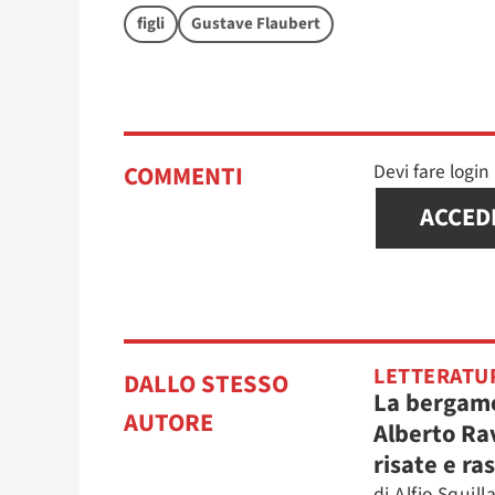
figli
Gustave Flaubert
Devi fare logi
COMMENTI
ACCED
LETTERATU
DALLO STESSO
La bergame
AUTORE
Alberto Ra
risate e ra
di
Alfio Squilla