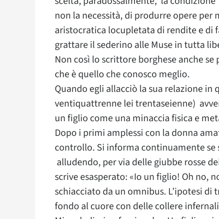
scelta, paradossalmente, la condizione “
non la necessità, di produrre opere per m
aristocratica locupletata di rendite e di
grattare il sederino alle Muse in tutta lib
Non così lo scrittore borghese anche se p
che è quello che conosco meglio.
Quando egli allacciò la sua relazione in
ventiquattrenne lei trentaseienne) avver
un figlio come una minaccia fisica e meta
Dopo i primi amplessi con la donna amat
controllo. Si informa continuamente se so
alludendo, per via delle giubbe rosse de
scrive esasperato: «Io un figlio! Oh no,
schiacciato da un omnibus. L’ipotesi di t
fondo al cuore con delle collere infernali