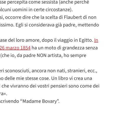
isse percepita come sessista (anche perché
lcuni uomini in certe circostanze).
ssi, occorre dire che la scelta di Flaubert di non
nissimo. Egli si considerava già padre, mettendo
ase del loro amore, dopo il viaggio in Egitto.
In
 e 26 marzo 1854
ha un moto di grandezza senza
ta (che io, da padre NON artista, ho sempre
i sconosciuti, ancora non nati, stranieri, ecc.,
elle mie stesse cose. Un libro vi crea una
i che vivranno dei vostri pensieri sono come dei
ra».
a scrivendo “Madame Bovary”.