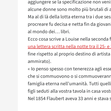
aggiungere se la specificazione non ven
alcune donne sono molto più brutali di a
Ma al di là della lotta eterna tra i due se
procreare fu decisa e netta fin da giova
al mondo dei… libri.
Ecco cosa scrive a Louise nella seconda f
una lettera scritta nella notte tra il 25-
fine rispetto al proprio destino di artis
ammirato).
« Io penso spesso con tenerezza agli esser
che si commuovono o si commuoveranno d
famiglia eterna nell’umanità. Tutti quell
figli seduti alla vostra tavola in casa vost
Nel 1854 Flaubert aveva 33 anni e stav