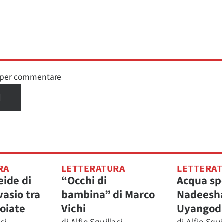
n per commentare
I
RA
LETTERATURA
LETTERA
ide di
“Occhi di
Acqua sp
vasio tra
bambina” di Marco
Nadeesh
soiate
Vichi
Uyangod
ci
di
Alfio Squillaci
di
Alfio Squi