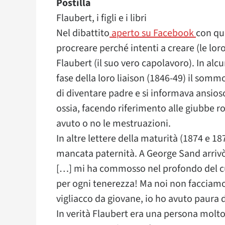
Postilla
Flaubert, i figli e i libri
Nel dibattito
aperto su Facebook
con que
procreare perché intenti a creare (le lor
Flaubert (il suo vero capolavoro). In alcu
fase della loro liaison (1846-49) il somm
di diventare padre e si informava ansioso
ossia, facendo riferimento alle giubbe r
avuto o no le mestruazioni.
In altre lettere della maturità (1874 e 1
mancata paternità. A George Sand arrivò a
[…] mi ha commosso nel profondo del cu
per ogni tenerezza! Ma noi non facciamo
vigliacco da giovane, io ho avuto paura de
In verità Flaubert era una persona molto