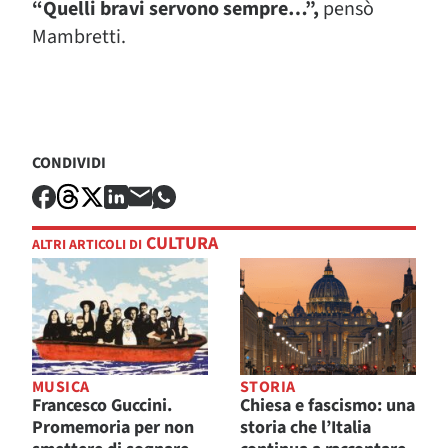
“Quelli bravi servono sempre…”,
pensò
Mambretti.
CONDIVIDI
CULTURA
ALTRI ARTICOLI DI
MUSICA
STORIA
Francesco Guccini.
Chiesa e fascismo: una
Promemoria per non
storia che l’Italia