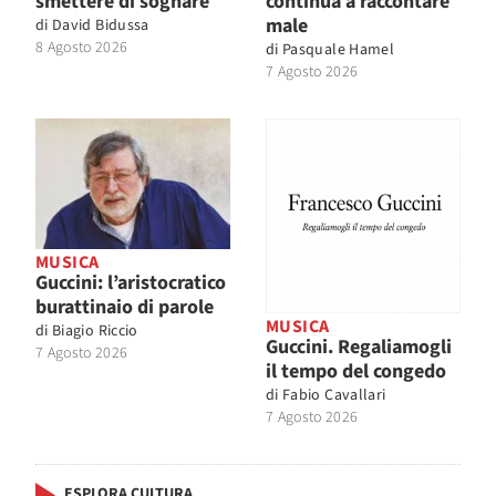
smettere di sognare
continua a raccontare
male
di
David Bidussa
8 Agosto 2026
di
Pasquale Hamel
7 Agosto 2026
MUSICA
Guccini: l’aristocratico
burattinaio di parole
MUSICA
di
Biagio Riccio
Guccini. Regaliamogli
7 Agosto 2026
il tempo del congedo
di
Fabio Cavallari
7 Agosto 2026
ESPLORA CULTURA