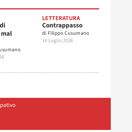
O
LETTERATURA
di
Contrappasso
 mal
di
Filippo Cusumano
14 Luglio 2026
Cusumano
26
ipativo