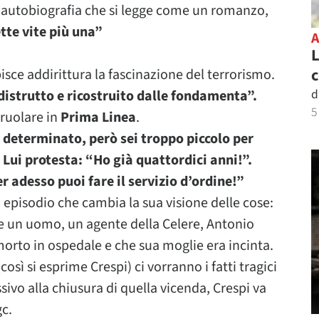
a autobiografia che si legge come un romanzo,
tte vite più una”
L
c
bisce addirittura la fascinazione del terrorismo.
d
distrutto e ricostruito dalle fondamenta”.
5
rruolare in
Prima Linea
.
 determinato, però sei troppo piccolo per
. Lui protesta: “Ho già quattordici anni!”.
r adesso puoi fare il servizio d’ordine!”
 episodio che cambia la sua visione delle cose:
 un uomo, un agente della Celere, Antonio
orto in ospedale e che sua moglie era incinta.
osì si esprime Crespi) ci vorranno i fatti tragici
sivo alla chiusura di quella vicenda, Crespi va
gc.