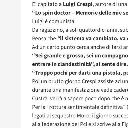
E’ capitato a
Luigi Crespi
, autore di un
“Lo spin doctor – Memorie delle mie se
Luigi è comunista.
Da ragazzino, a soli quattordici anni, su
Pensa che
“
il sistema va cambiato, va 
Ad un certo punto cerca anche di farsi a
“Sei grande e grosso, sei un compagno
entrare in clandestinità”, si sente dire
“Troppo pochi per darti una pistola, pe
Poi un brutto giorno Crespi assiste ad un
durante una manifestazione vede cadere
Custrà: verrà a sapere poco dopo che è m
Per la “rottura sentimentale definitiva” (c
legati al sequestro Moro: il giorno succes
alla federazione del Pci e si scrive alla Fi