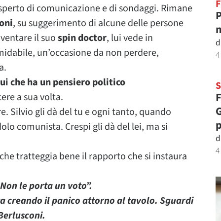
F
esperto di comunicazione e di sondaggi. Rimane
P
oni
, su suggerimento di alcune delle persone
m
ventare il suo
spin doctor
, lui vede in
d
rmidabile, un’occasione da non perdere,
4
a.
lui che ha un pensiero politico
F
cere a sua volta.
G
e. Silvio gli dà del tu e ogni tanto, quando
p
lo comunista. Crespi gli dà del lei, ma si
d
4
 che tratteggia bene il rapporto che si instaura
Non le porta un voto”.
a creando il panico attorno al tavolo. Sguardi
 Berlusconi.