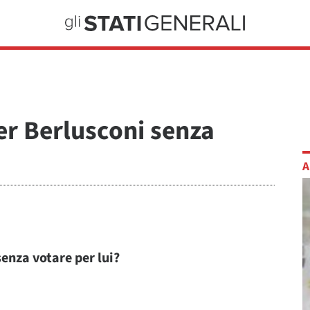
er Berlusconi senza
A
senza votare per lui?