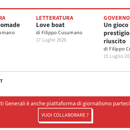
RA
LETTERATURA
GOVERN
nomade
Love boat
Un gioco 
prestigio
sumano
di
Filippo Cusumano
17 Luglio 2026
riuscito
di
Filippo 
15 Luglio 20
ST
ati Generali è anche piattaforma di giornalismo partec
VUOI COLLABORARE ?