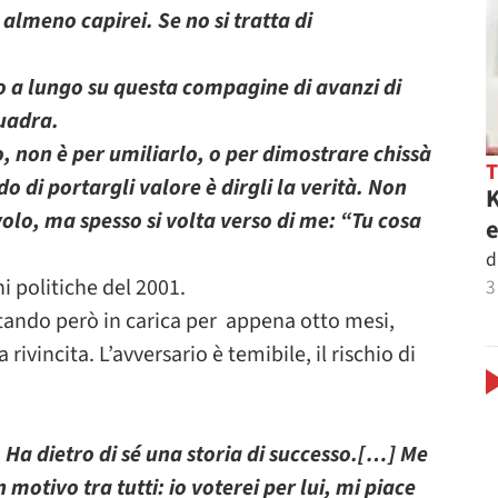
almeno capirei. Se no si tratta di
o a lungo su questa compagine di avanzi di
quadra.
o, non è per umiliarlo, o per dimostrare chissà
 di portargli valore è dirgli la verità. Non
K
olo, ma spesso si volta verso di me: “Tu cosa
e
d
ni politiche del 2001.
3
stando però in carica per appena otto mesi,
ivincita. L’avversario è temibile, il rischio di
 Ha dietro di sé una storia di successo.[…] Me
 motivo tra tutti: io voterei per lui, mi piace