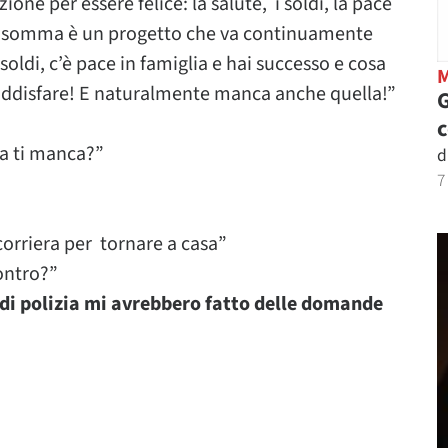
 per essere felice: la salute, i soldi, la pace
o. Insomma è un progetto che va continuamente
 soldi, c’è pace in famiglia e hai successo e cosa
soddisfare! E naturalmente manca anche quella!”
G
a ti manca?”
d
7
corriera per tornare a casa”
contro?”
di polizia mi avrebbero fatto delle domande