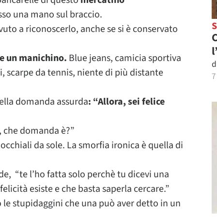
bancarelle di questo
mercatino
sso una mano sul braccio.
uto a riconoscerlo, anche se si è conservato
C
l
ome un manichino.
Blue jeans, camicia sportiva
d
 scarpe da tennis, niente di più distante
7
quella domanda assurda
: “Allora, sei felice
i, che domanda è?”
cchiali da sole. La smorfia ironica è quella di
de, “te l’ho fatta solo perchè tu dicevi una
felicità esiste e che basta saperla cercare.”
 le stupidaggini che una può aver detto in un