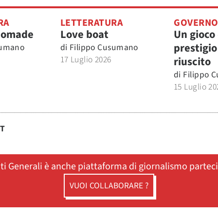
RA
LETTERATURA
GOVERN
nomade
Love boat
Un gioco 
prestigio
sumano
di
Filippo Cusumano
17 Luglio 2026
riuscito
di
Filippo 
15 Luglio 20
ST
ati Generali è anche piattaforma di giornalismo partec
VUOI COLLABORARE ?