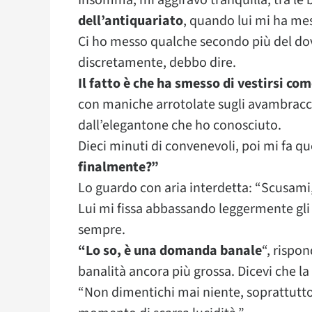
Insomma, mi aggiravo tranquilla, tra le 
dell’antiquariato
, quando lui mi ha me
Ci ho messo qualche secondo più del dov
discretamente, debbo dire.
Il fatto è che ha smesso di vestirsi c
con maniche arrotolate sugli avambracci,
dall’elegantone che ho conosciuto.
Dieci minuti di convenevoli, poi mi fa 
finalmente?”
Lo guardo con aria interdetta: “Scusam
Lui mi fissa abbassando leggermente gli o
sempre.
“Lo so, è una domanda banale
“, rispon
banalità ancora più grossa. Dicevi che la 
“Non dimentichi mai niente, soprattutto