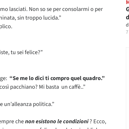
G
amo lasciati. Non so se per consolarmi o per
d
inata, sin troppo lucida.”
d
plico.
7
ste, tu sei felice?”
nge:
“Se me lo dici ti compro quel quadro.”
 così pacchiano? Mi basta un caffè..”
e un’alleanza politica.”
 sempre che
non esistono le condizioni
? Ecco,