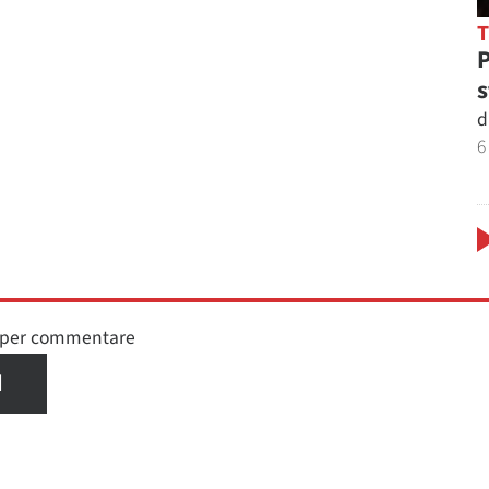
P
s
d
6
n per commentare
I