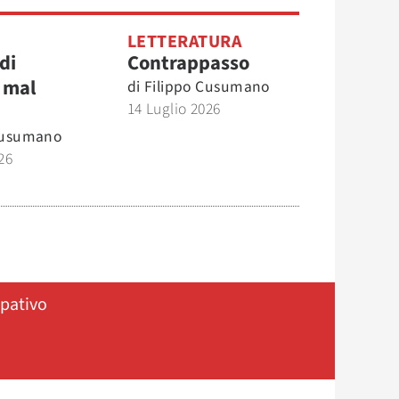
O
LETTERATURA
di
Contrappasso
 mal
di
Filippo Cusumano
14 Luglio 2026
Cusumano
26
ipativo