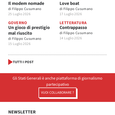
Il modem nomade
Love boat
di
Filippo Cusumano
di
Filippo Cusumano
25 Luglio 2026
17 Luglio 2026
GOVERNO
LETTERATURA
Un gioco di prestigio
Contrappasso
mal riuscito
di
Filippo Cusumano
14 Luglio 2026
di
Filippo Cusumano
15 Luglio 2026
TUTTI I POST
Gli Stati Generali è anche piattaforma di giornalismo
partecipativo
VUOI COLLABORARE ?
NEWSLETTER