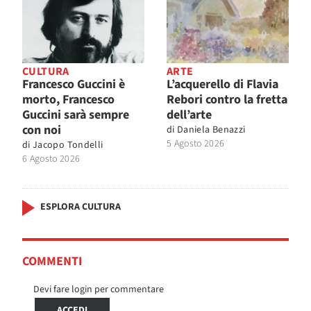
CULTURA
ARTE
Francesco Guccini è
L’acquerello di Flavia
morto, Francesco
Rebori contro la fretta
Guccini sarà sempre
dell’arte
con noi
di
Daniela Benazzi
5 Agosto 2026
di
Jacopo Tondelli
6 Agosto 2026
ESPLORA CULTURA
COMMENTI
Devi fare login per commentare
ACCEDI