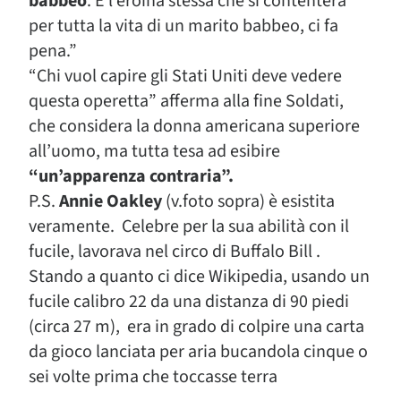
babbeo
. E l’eroina stessa che si contenterà
per tutta la vita di un marito babbeo, ci fa
pena.”
“Chi vuol capire gli Stati Uniti deve vedere
questa operetta” afferma alla fine Soldati,
che considera la donna americana superiore
all’uomo, ma tutta tesa ad esibire
“un’apparenza contraria”.
P.S.
Annie Oakley
(v.foto sopra) è esistita
veramente. Celebre per la sua abilità con il
fucile, lavorava nel circo di Buffalo Bill .
Stando a quanto ci dice Wikipedia, usando un
fucile calibro 22 da una distanza di 90 piedi
(circa 27 m), era in grado di colpire una carta
da gioco lanciata per aria bucandola cinque o
sei volte prima che toccasse terra