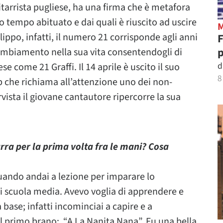
tarrista pugliese, ha una firma che è metafora
o tempo abituato e dai quali è riuscito ad uscire
ilippo, infatti, il numero 21 corrisponde agli anni
p
ambiamento nella sua vita consentendogli di
d
 come 21 Graffi. Il 14 aprile è uscito il suo
8
 che richiama all’attenzione uno dei non-
rvista il giovane cantautore ripercorre la sua
tarra per la prima volta fra le mani? Cosa
quando andai a lezione per imparare lo
 scuola media. Avevo voglia di apprendere e
ase; infatti incominciai a capire e a
il primo brano: “A La Nanita Nana”. Fu una bella