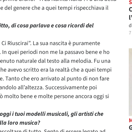
 del genere che a quei tempi rispecchiava il
C
l
tto, di cosa parlava e cosa ricordi del
d
7
 “ Ci Riuscirai”. La sua nascita è puramente
 In quei periodi non me la passavo bene e ho
 venuto naturale dal testo alla melodia. Fu una
e avevo scritto era la realtà che a quei tempi
. Tanto che ero arrivato al punto di non fare
andolo all’altezza. Successivamente poi
ndò molto bene e molte persone ancora oggi si
ggi i tuoi modelli musicali, gli artisti che
della loro musica?
G
scoltare di tutto. Sento di essere legato ad