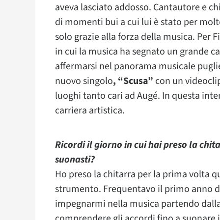
aveva lasciato addosso. Cantautore e chi
di momenti bui a cui lui è stato per molt
solo grazie alla forza della musica. Per F
in cui la musica ha segnato un grande c
affermarsi nel panorama musicale pugliese
nuovo singolo
, “Scusa”
con un videoclip
luoghi tanto cari ad Augé. In questa inte
carriera artistica.
Ricordi il giorno in cui hai preso la chi
suonasti?
Ho preso la chitarra per la prima volta 
strumento. Frequentavo il primo anno di
impegnarmi nella musica partendo dalla b
comprendere gli accordi fino a suonare 