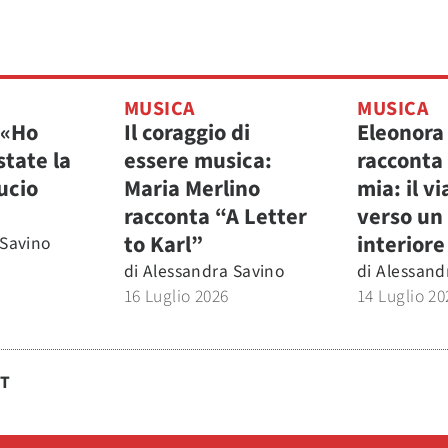
MUSICA
MUSICA
 «Ho
Il coraggio di
Eleonora
state la
essere musica:
racconta
ucio
Maria Merlino
mia: il v
racconta “A Letter
verso un
to Karl”
interiore
 Savino
di
Alessandra Savino
di
Alessand
16 Luglio 2026
14 Luglio 20
ST