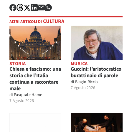
CULTURA
ALTRI ARTICOLI DI
STORIA
MUSICA
Chiesa e fascismo: una
Guccini: l’aristocratico
storia che l’Italia
burattinaio di parole
continua a raccontare
di
Biagio Riccio
male
7 Agosto 2026
di
Pasquale Hamel
7 Agosto 2026