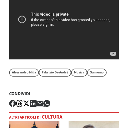
Alessandro Milia
Fabrizio De André
Musica
Sanremo
CONDIVIDI
CULTURA
ALTRI ARTICOLI DI