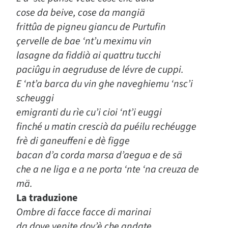
cose da beive, cose da mangiä
frittûa de pigneu giancu de Purtufin
çervelle de bae ‘nt’u meximu vin
lasagne da fiddià ai quattru tucchi
paciûgu in aegruduse de lévre de cuppi.
E ‘nt’a barca du vin ghe naveghiemu ‘nsc’i
scheuggi
emigranti du rìe cu’i cioi ‘nt’i euggi
finché u matin crescià da puéilu rechéugge
frè di ganeuffeni e dè figge
bacan d’a corda marsa d’aegua e de sä
che a ne liga e a ne porta ‘nte ‘na creuza de
mä.
La traduzione
Ombre di facce facce di marinai
da dove venite dov’è che andate