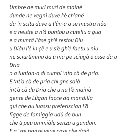
Umbre de muri muri de mainé
dunde ne vegnì duve l’è ch’ané
da ‘n scitu duve a l’ûn-a a se mustra nûa
e a neutte a n’à puntou u cutellu ä gua
e a muntä l’àse gh’é restou Diu
u Diàu l’é in çë e u s’è gh’è faetu u nìu
ne sciurtìmmu da u mä pe sciugà e osse da u
Dria
a a funtan-a di cumbi ‘nta cä de pria.
E ‘nt’a cä de pria chi ghe saià
int’à cä du Dria che u nu l’è mainà
gente de Lûgan facce da mandillä
qui che du luassu preferiscian l’ä
figge de famiggia udù de bun
che ti peu ammiàle senza u gundun.
E a ‘ste panse veue cose che daià