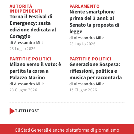
AUTORITÀ
PARLAMENTO
INDIPENDENTI
Niente smartphone
Torna il Festival di
prima dei 3 anni: al
Emergency: sesta
Senato la proposta di
edizione dedicata al
legge
Coraggio
di
Alessandro Milia
di
Alessandro Milia
23 Luglio 2026
23 Luglio 2026
PARTITI E POLITICI
PARTITI E POLITICI
Milano verso il voto: è
Generazione Sospesa:
partita la corsa a
riflessioni, politica e
Palazzo Marino
musica per raccontarla
di
Alessandro Milia
di
Alessandro Milia
23 Giugno 2026
15 Giugno 2026
TUTTI I POST
Gli Stati Generali è anche piattaforma di giornalismo