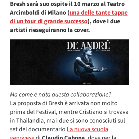
Bresh sarà suo ospite il 10 marzo al Teatro
Arcimboldi di Milano (
una delle tante tappe
di un tour di grande successo
), dove i due
artisti rieseguiranno la cover.
Ma come è nata questa collaborazione?
La proposta di Bresh è arrivata non molto
prima del Festival, mentre Cristiano si trovava
in Thailandia, ma i due si sono conosciuti sul
set del documentario
La nuova scuola
genovese
di
Claudio Cabona
, dove per la