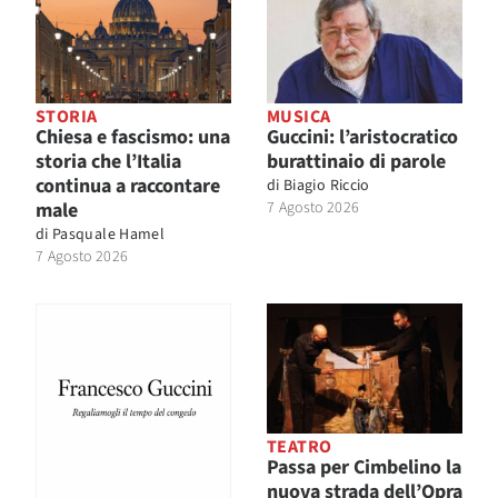
STORIA
MUSICA
Chiesa e fascismo: una
Guccini: l’aristocratico
storia che l’Italia
burattinaio di parole
continua a raccontare
di
Biagio Riccio
male
7 Agosto 2026
di
Pasquale Hamel
7 Agosto 2026
TEATRO
Passa per Cimbelino la
nuova strada dell’Opra