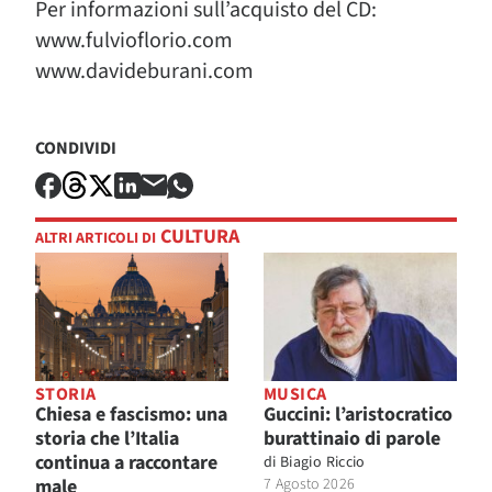
Per informazioni sull’acquisto del CD:
www.fulvioflorio.com
www.davideburani.com
CONDIVIDI
CULTURA
ALTRI ARTICOLI DI
STORIA
MUSICA
Chiesa e fascismo: una
Guccini: l’aristocratico
storia che l’Italia
burattinaio di parole
continua a raccontare
di
Biagio Riccio
male
7 Agosto 2026