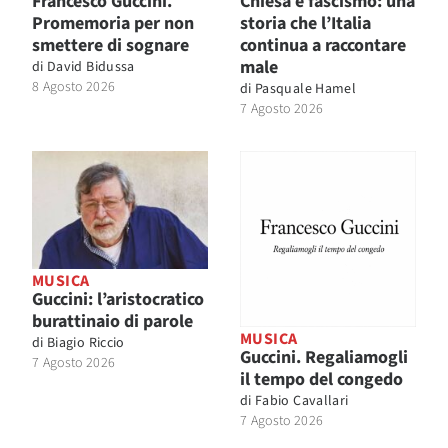
Francesco Guccini.
Chiesa e fascismo: una
Promemoria per non
storia che l’Italia
smettere di sognare
continua a raccontare
male
di
David Bidussa
8 Agosto 2026
di
Pasquale Hamel
7 Agosto 2026
MUSICA
Guccini: l’aristocratico
burattinaio di parole
MUSICA
di
Biagio Riccio
Guccini. Regaliamogli
7 Agosto 2026
il tempo del congedo
di
Fabio Cavallari
7 Agosto 2026