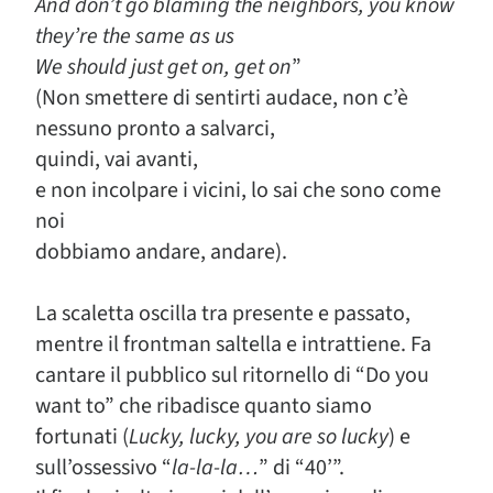
And don’t go blaming the neighbors, you know
they’re the same as us
We should just get on, get on
”
(Non smettere di sentirti audace, non c’è
nessuno pronto a salvarci,
quindi, vai avanti,
e non incolpare i vicini, lo sai che sono come
noi
dobbiamo andare, andare).
La scaletta oscilla tra presente e passato,
mentre il frontman saltella e intrattiene. Fa
cantare il pubblico sul ritornello di “Do you
want to” che ribadisce quanto siamo
fortunati (
Lucky, lucky, you are so lucky
) e
sull’ossessivo “
la-la-la…
” di “40’”.