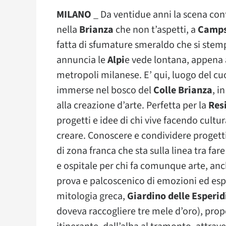
MILANO
_ Da ventidue anni la scena con
nella
Brianza
che non t’aspetti, a
Camps
fatta di sfumature smeraldo che si stemp
annuncia le
Alpi
e vede lontana, appena 
metropoli milanese. E’ qui, luogo del cu
immerse nel bosco del
Colle Brianza
, i
alla creazione d’arte. Perfetta per la
Res
progetti e idee di chi vive facendo cultura
creare. Conoscere e condividere progetti
di zona franca che sta sulla linea tra fa
e ospitale per chi fa comunque arte, anc
prova e palcoscenico di emozioni ed esperi
mitologia greca,
Giardino delle Esperid
doveva raccogliere tre mele d’oro), propo