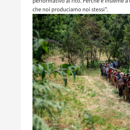
performativo al rito. Perché è insieme a 
che noi produciamo noi stessi”.