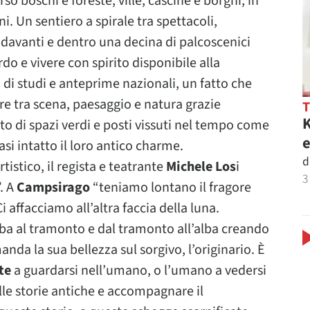
so boschi e foreste, ville, cascine e borghi, in
. Un sentiero a spirale tra spettacoli,
 davanti e dentro una decina di palcoscenici
do e vivere con spirito disponibile alla
 di studi e anteprime nazionali, un fatto che
re tra scena, paesaggio e natura grazie
K
o di spazi verdi e posti vissuti nel tempo come
e
i intatto il loro antico charme.
d
rtistico, il regista e teatrante
Michele Los
i
3
. A
Campsirago
“teniamo lontano il fragore
i affacciamo all’altra faccia della luna.
alba al tramonto e dal tramonto all’alba creando
anda la sua bellezza sul sorgivo, l’originario. È
te
a guardarsi nell’umano, o l’umano a vedersi
lle storie antiche e accompagnare il