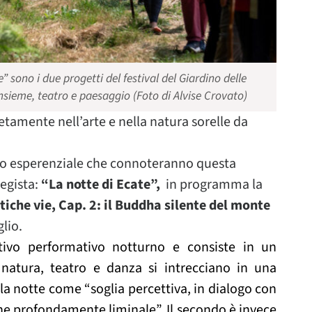
” sono i due progetti del festival del Giardino delle
ìnsieme, teatro e paesaggio (Foto di Alvise Crovato)
tamente nell’arte e nella natura sorelle da
ipo esperenziale che connoteranno questa
regista:
“La notte di Ecate”,
in programma la
iche vie, Cap. 2: il Buddha silente del monte
glio.
ivo performativo notturno e consiste in un
 natura, teatro e danza si intrecciano in una
 la notte come “soglia percettiva, in dialogo con
ne profondamente liminale”. Il secondo è invece