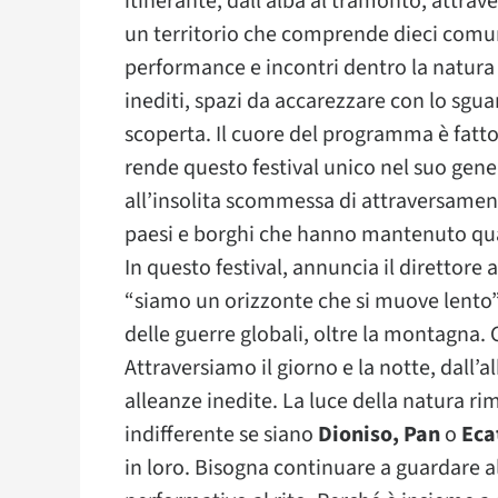
itinerante, dall’alba al tramonto, attraver
un territorio che comprende dieci comuni
performance e incontri dentro la natura
inediti, spazi da accarezzare con lo sguar
scoperta. Il cuore del programma è fatto
rende questo festival unico nel suo gene
all’insolita scommessa di attraversament
paesi e borghi che hanno mantenuto quas
In questo festival, annuncia il direttore a
“siamo un orizzonte che si muove lento”
delle guerre globali, oltre la montagna. C
Attraversiamo il giorno e la notte, dall’
alleanze inedite. La luce della natura rim
indifferente se siano
Dioniso, Pa
n
o
Eca
in loro. Bisogna continuare a guardare a