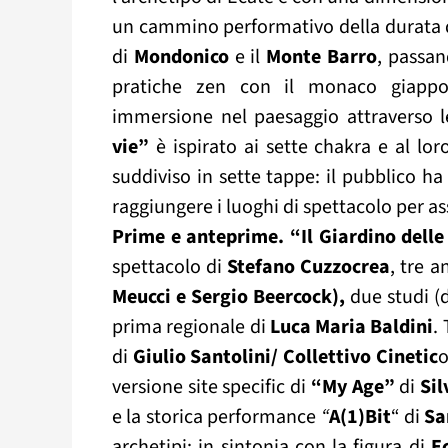
un cammino performativo della durata di
di
Mondonico
e il
Monte Barro
, passan
pratiche zen con il monaco giap
immersione nel paesaggio attraverso l
vie”
è
ispirato ai sette chakra e al lor
suddiviso in sette tappe: il pubblico ha 
raggiungere i luoghi di spettacolo per as
Prime e anteprime. “Il Giardino dell
spettacolo di
Stefano Cuzzocrea
, tre 
Meucci e Sergio Beercock),
due studi (d
prima regionale di
Luca Maria Baldini
.
di
Giulio Santolini/ Collettivo Cinetic
o
versione site specific di
“My Age”
di
Sil
e la storica performance
“
A(1)Bit
“ di
Sa
archetipi: in sintonia con la figura di
E