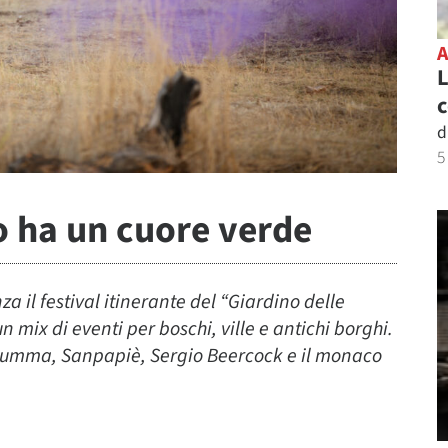
L
c
d
5
o ha un cuore verde
nza il festival itinerante del “Giardino delle
n mix di eventi per boschi, ville e antichi borghi.
 Summa, Sanpapiè, Sergio Beercock e il monaco