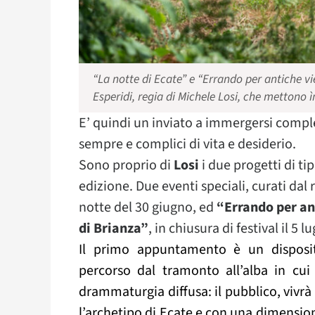
“La notte di Ecate” e “Errando per antiche vie
Esperidi, regia di Michele Losi, che mettono 
E’ quindi un inviato a immergersi comple
sempre e complici di vita e desiderio.
Sono proprio di
Losi
i due progetti di t
edizione. Due eventi speciali, curati dal 
notte del 30 giugno, ed
“Errando per ant
di Brianza”
, in chiusura di festival il 5 lu
Il primo appuntamento è un disposit
percorso dal tramonto all’alba in cui
drammaturgia diffusa: il pubblico, vivrà
l’archetipo di Ecate e con una dimensio