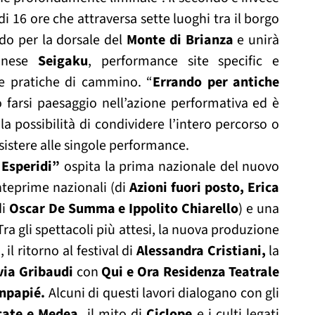
 16 ore che attraversa sette luoghi tra il borgo
do per la dorsale del
Monte di Brianza
e unirà
ponese
Seigaku
, performance site specific e
e pratiche di cammino. “
Errando per antiche
o farsi paesaggio nell’azione performativa ed è
la possibilità di condividere l’intero percorso o
sistere alle singole performance.
e Esperidi”
ospita la prima nazionale del nuovo
anteprime nazionali (di
Azioni fuori posto, Erica
i
Oscar De Summa e Ippolito Chiarello
) e una
 Tra gli spettacoli più attesi, la nuova produzione
, il ritorno al festival di
Al
essandra Cristiani,
la
via Gribaudi
con
Qui e Ora Residenza Teatrale
npapié.
Alcuni di questi lavori dialogano con gli
cate e Medea,
il mito di
Ciclope
e i culti legati