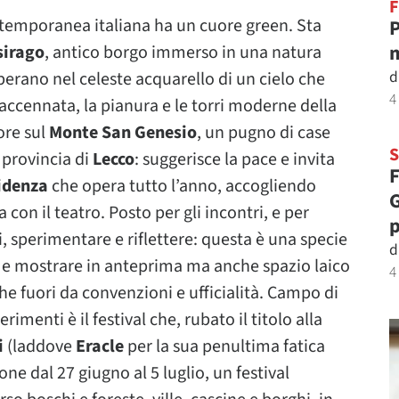
F
temporanea italiana ha un cuore green. Sta
P
m
irago
, antico borgo immerso in una natura
d
erano nel celeste acquarello di un cielo che
4
accennata, la pianura e le torri moderne della
ore sul
Monte San Genesio
, un pugno di case
n provincia di
Lecco
: suggerisce la pace e invita
F
idenza
che opera tutto l’anno, accogliendo
G
 con il teatro. Posto per gli incontri, e per
p
, sperimentare e riflettere: questa è una specie
d
re e mostrare in anteprima ma anche spazio laico
4
he fuori da convenzioni e ufficialità. Campo di
menti è il festival che, rubato il titolo alla
i
(laddove
Eracle
per la sua penultima fatica
ne dal 27 giugno al 5 luglio, un festival