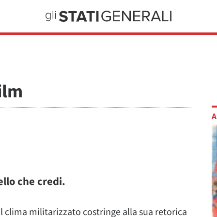
ilm
A
llo che credi.
l clima militarizzato costringe alla sua retorica