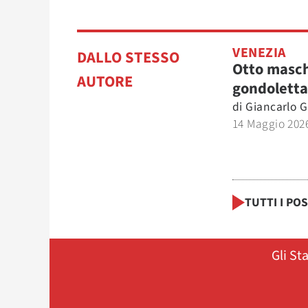
VENEZIA
DALLO STESSO
Otto masch
AUTORE
gondoletta
di
Giancarlo G
14 Maggio 202
TUTTI I PO
Gli St