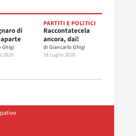
PARTITI E POLITICI
gnaro di
Raccontatecela
naparte
ancora, dai!
 Ghigi
di
Giancarlo Ghigi
e 2020
18 Luglio 2020
ipativo