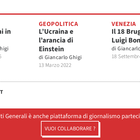
GEOPOLITICA
VENEZIA
i in
L’Ucraina e
Il 18 Bru
l’arancia di
Luigi Bo
Einstein
higi
di
Giancarlo
6
18 Settembr
di
Giancarlo Ghigi
13 Marzo 2022
ST
ati Generali è anche piattaforma di giornalismo partec
VUOI COLLABORARE ?