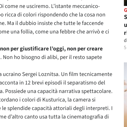
i come ne usciremo. L’istante meccanico-
po ricca di colori rispondendo che la cosa non
S
he. Ma il dubbio insiste che tutte le faccende
u
ome una follia, come una febbre che arrivò e ci
r
d
5
 non per giustificare l’oggi, non per creare
o. Non ho bisogno di alibi, per il resto sapete
a ucraino Sergei Loznitsa. Un film tecnicamente
acconta in 12 brevi episodi il separatismo del
na. Possiede una capacità narrativa spettacolare.
cordano i colori di Kusturica, la camera si
e splendide capacità attoriali degli interpreti. I
me d’altro canto usa tutta la cinematografia di