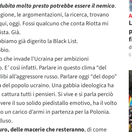
 dubita molto presto potrebbe essere il nemico
.
ragione, le argomentazioni, la ricerca, trovano
L
qui, oggi. Fossi qualcuno che conta Riotta mi
p
sta. Già.
f
biamo già digerito la Black List.
d
bbio.
6
o che invade l’Ucraina per ambizioni
. E’ così infatti. Parlare in questo clima “del
ibi all’aggressore russo. Parlare oggi “del dopo”
nza del popolo ucraino. Una gabbia ideologica ha
, cattura tutti i pensieri. Si vive e si parla perciò
ere il suo solido piedistallo emotivo, ha il volto
to un carico d’armi in partenza per la Polonia.
lluso.
uturo, delle macerie che resteranno
, di come