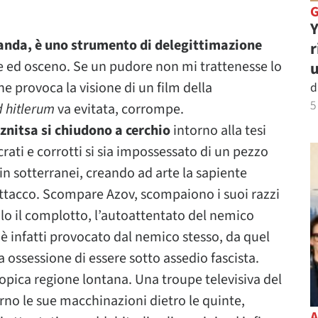
Y
anda, è uno strumento di delegittimazione
r
e ed osceno. Se un pudore non mi trattenesse lo
u
e provoca la visione di un film della
d
5
d hitlerum
va evitata, corrompe.
znitsa si chiudono a c
erchio
intorno alla tesi
rati e corrotti si sia impossessato di un pezzo
 in sotterranei, creando ad arte la sapiente
ttacco. Scompare Azov, scompaiono i suoi razzi
olo il complotto, l’autoattentato del nemico
è infatti provocato dal nemico stesso, da quel
ossessione di essere sotto assedio fascista.
topica regione lontana. Una troupe televisiva del
no le sue macchinazioni dietro le quinte,