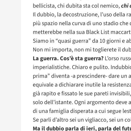
bellicista, chi dubita sta col nemico,
chi
Il dubbio, la decostruzione, l’uso della 
più spazio nella curva di uno stadio che 
metterebbe nella sua Black List maccarti
Siamo in “quasi guerra” da 10 giorni e ab
Non mi importa, non mi toglierete il du
La guerra. Cos’è sta guerra?
L’orso russ
imperialistiche. Chiaro e pulito. Indubbio
prima” diventa -a prescindere- dare un al
equivale a dichiarare inutile la resiste
già rapito e fissato le sue pareti invisibili
solo dell’istante. Ogni argomento deve av
di una famiglia disperata a cui segue les
Se parli d’altro sei un vigliacco, sei un co
Ma il dubbio parla di ieri, parla del f