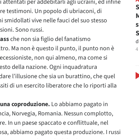
attentati per addebitarli agli ucraini, ed infine
S
re testimoni. Un popolo di ubriaconi, di
M
i smidollati vive nelle fauci del suo stesso
s
sioni. Sono russi.
bass
che non sia figlio del fanatismo
d
tro. Ma non è questo il punto, il punto non è
4
 secessioniste, non qui almeno, ma come si
resto della nazione. Ogni inquadratura
dare l’illusione che sia un burattino, che quel
i di un esercito liberatore che lo riporti alla
 è una coproduzione.
Lo abbiamo pagato in
ncia, Norvegia, Romania. Nessun complotto,
. In un paese spaccato e conflittuale, nel
nosa, abbiamo pagato questa produzione. I russi