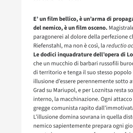
E
’ un film bellico, è u
n’arma di propag
del nemico, è un film osceno.
Magistral
paragonerei al dolore della perfezione ch
Riefenstahl, ma non è così, la
reductio a
Le dodici inquadrature dell’opera di Lo
che un mucchio di barbari russofili buroc
di territorio e tenga il suo stesso popolo
illusione d’essere perennemente sotto a
Grad su Mariupol, e per Loznitsa resta s
interno, la macchinazione. Ogni attacco 
gregge comunista rapito dall’immotivata 
L’illusione domina sovrana in quella dis
nemico sapientemente prepara ogni gior