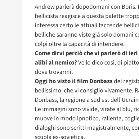
Andrew parlerà dopodomani con Boris. D
bellicista reagisce a questa palette trop
interessa certo le attuali faccende bellic
belliche saranno viste già solo domani c
colpì oltre la capacità di intendere.
Come dirvi perciò che vi parlerò di ieri
alibi al nemico?
Ve lo dico così, di piatt
dove trovarmi.
Oggi ho visto il film Donbass
del regist
bellissimo, che vi consiglio vivamente. R
Donbass, la regione a sud est dell’Ucrai
Le immagini sono vivide, virate al blu, ri
muove in modo ipnotico, rallenta, coglie l
dialoghi sono scritti magistralmente, co
scuola ex-sovietica.