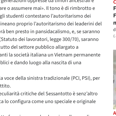
 generazioni oppresse da timori ancestrali e
F
re o assumere mai». Il tono è di rimbrotto e
F
 gli studenti contestano l’autoritarismo dei
n
lineano proprio l’autoritarismo dei leaderini del
d
à ben presto in pansidacalismo, e, se saranno
6
 (Statuto dei lavoratori, legge 300/70), saranno
utto del settore pubblico allargato a
avanti la società italiana un Vietnam permanente
bblici e dando luogo alla nascita di una
voce della sinistra tradizionale (PCI, PSI), per
ttito.
culiarità critiche del Sessantotto è senz’altro
ca lo configura come uno speciale e originale