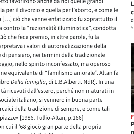
ntotto favorirono anche da noi quelle grandi
L
a per il divorzio e quella per l’aborto, e come le
c
[…] ciò che venne enfatizzato fu soprattutto il
d
a contro la “razionalità illuministica”, condotta
5
iò che fece premio, in altre parole, fu la
erpretava i valori di autorealizzazione della
di pensiero, nei termini della tradizionale
aggio, nello spirito inconfessato, ma operoso
one equivalente di “familismo amorale”. Altan fa
libro
Della famiglia
, di L.B.Alberti. NdR]. In una
ertà ricevuti dall’estero, perché non maturati in
ociale italiano, si vennero in buona parte
rcaici della tradizione di sempre, e come tali
F
iazze» [1986. Tullio-Altan, p.186]
P
on cui il ’68 giocò gran parte della propria
m