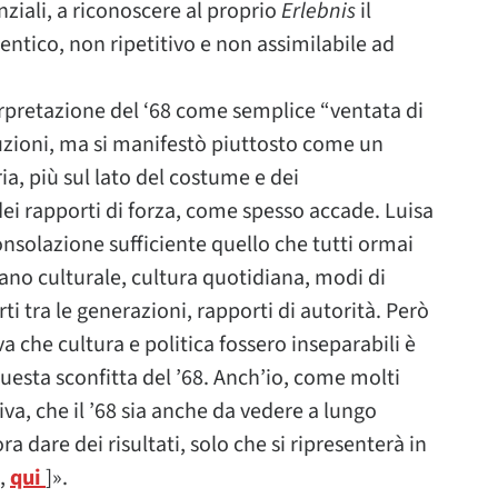
ziali, a riconoscere al proprio
Erlebnis
il
tentico, non ripetitivo e non assimilabile ad
erpretazione del ‘68 come semplice “ventata di
uzioni, ma si manifestò piuttosto come un
a, più sul lato del costume e dei
ei rapporti di forza, come spesso accade. Luisa
onsolazione sufficiente quello che tutti ormai
piano culturale, cultura quotidiana, modi di
i tra le generazioni, rapporti di autorità. Però
che cultura e politica fossero inseparabili è
esta sconfitta del ’68. Anch’io, come molti
tiva, che il ’68 sia anche da vedere a lungo
 dare dei risultati, solo che si ripresenterà in
i,
qui
]».