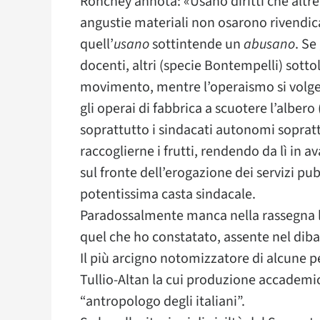
Ronchey annota: «Usano diritti che altre
angustie materiali non osarono rivendica
quell’
usano
sottintende un
abusano
. Se
docenti, altri (specie Bontempelli) sotto
movimento, mentre l’operaismo si volger
gli operai di fabbrica a scuotere l’albero
soprattutto i sindacati autonomi sopratt
raccoglierne i frutti, rendendo da lì in 
sul fronte dell’erogazione dei servizi pu
potentissima casta sindacale.
Paradossalmente manca nella rassegna la 
quel che ho constatato, assente nel diba
Il più arcigno notomizzatore di alcune pe
Tullio-Altan la cui produzione accademi
“antropologo degli italiani”.