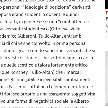
cupati di questo periodo storico. Una valutazione
ro personali “ideologie di posizione” derivanti
l’epoca erano studenti o docenti e quindi
P
o. Infatti, in genere essi sono “combattenti e
s
sul versante studentesco (Ortoleva, Viale,
d
cademico (Alberoni, Tullio-Altan, entrambi
6
i là di chi venne coinvolto in prima persona
ro studio, grosso modo sono due i versanti che si
 in veste di studiosi che sottolineano la carica
 quello scettico e talora fortemente critico
i due Ronchey, Tullio-Altan) che rimarca il
anne gli innegabili e irreversibili cambiamenti
isa Passerini sottolinea l’elemento irretente e
attribuisce proprio a una esasperata soggettività
ivo una forma di negatività sociale, e Alberto