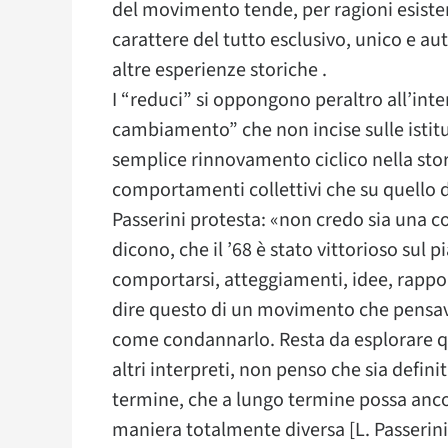
del movimento tende, per ragioni esisten
carattere del tutto esclusivo, unico e au
altre esperienze storiche .
I “reduci” si oppongono peraltro all’int
cambiamento” che non incise sulle istit
semplice rinnovamento ciclico nella stori
comportamenti collettivi che su quello d
Passerini protesta: «non credo sia una c
dicono, che il ’68 è stato vittorioso sul 
comportarsi, atteggiamenti, idee, rapport
dire questo di un movimento che pensava 
come condannarlo. Resta da esplorare qu
altri interpreti, non penso che sia defini
termine, che a lungo termine possa ancora
maniera totalmente diversa [L. Passerin