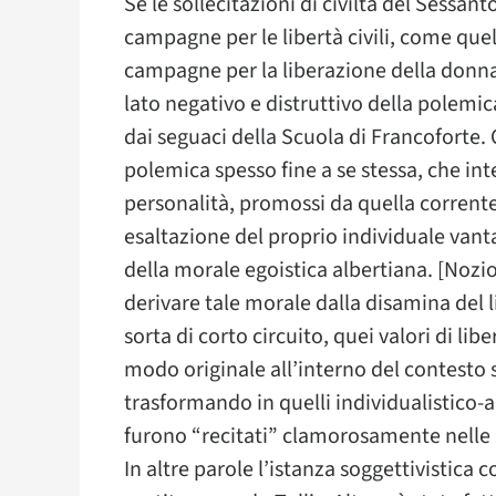
Se le sollecitazioni di civiltà del Sessa
campagne per le libertà civili, come quell
campagne per la liberazione della donna 
lato negativo e distruttivo della polemic
dai seguaci della Scuola di Francoforte. C
polemica spesso fine a se stessa, che int
personalità, promossi da quella corrente 
esaltazione del proprio individuale vant
della morale egoistica albertiana. [Nozi
derivare tale morale dalla disamina del 
sorta di corto circuito, quei valori di lib
modo originale all’interno del contesto s
trasformando in quelli individualistico-a
furono “recitati” clamorosamente nelle p
In altre parole l’istanza soggettivistica c