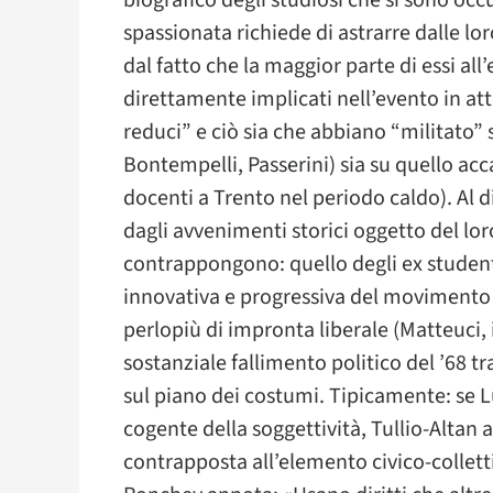
biografico degli studiosi che si sono oc
spassionata richiede di astrarre dalle lo
dal fatto che la maggior parte di essi al
direttamente implicati nell’evento in att
reduci” e ciò sia che abbiano “militato” 
Bontempelli, Passerini) sia su quello ac
docenti a Trento nel periodo caldo). Al d
dagli avvenimenti storici oggetto del lo
contrappongono: quello degli ex studenti
innovativa e progressiva del movimento e
perlopiù di impronta liberale (Matteuci, 
sostanziale fallimento politico del ’68 tr
sul piano dei costumi. Tipicamente: se Lu
cogente della soggettività, Tullio-Altan 
contrapposta all’elemento civico-collett