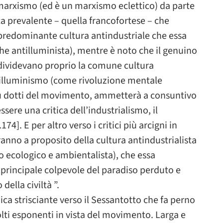
l marxismo (ed è un marxismo eclettico) da parte
a prevalente – quella francofortese – che
a predominante cultura antindustriale che essa
he antilluminista), mentre è noto che il genuino
dividevano proprio la comune cultura
l’illuminismo (come rivoluzione mentale
iù dotti del movimento, ammetterà a consuntivo
ssere una critica dell’industrialismo, il
4]. E per altro verso i critici più arcigni in
ranno a proposito della cultura antindustrialista
ro ecologico e ambientalista), che essa
principale colpevole del paradiso perduto e
della civiltà ”.
ca strisciante verso il Sessantotto che fa perno
molti esponenti in vista del movimento. Larga e