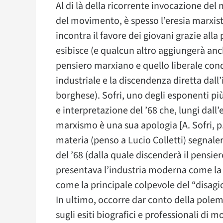
Al di là della ricorrente invocazione de
del movimento, è spesso l’eresia marxist
incontra il favore dei giovani grazie all
esibisce (e qualcun altro aggiungerà anc
pensiero marxiano e quello liberale con
industriale e la discendenza diretta dal
borghese). Sofri, uno degli esponenti p
e interpretazione del ’68 che, lungi dall’e
marxismo è una sua apologia [A. Sofri, p.17
materia (penso a Lucio Colletti) segnale
del ’68 (dalla quale discenderà il pensie
presentava l’industria moderna come la 
come la principale colpevole del “disagio 
In ultimo, occorre dar conto della polemi
sugli esiti biografici e professionali di 