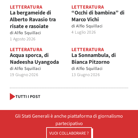
LETTERATURA
LETTERATURA
La bergameide di
“Occhi di bambina” di
Alberto Ravasio tra
Marco Vichi
risate e rasoiate
di
Alfio Squillaci
4 Luglio 2026
di
Alfio Squillaci
1 Agosto 2026
LETTERATURA
LETTERATURA
Acqua sporca, di
La Sonnambula, di
Nadeesha Uyangoda
Bianca Pitzorno
di
Alfio Squillaci
di
Alfio Squillaci
19 Giugno 2026
13 Giugno 2026
TUTTI I POST
Gli Stati Generali è anche piattaforma di giornalismo
partecipativo
VUOI COLLABORARE ?