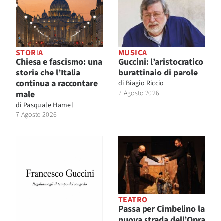
STORIA
MUSICA
Chiesa e fascismo: una
Guccini: l’aristocratico
storia che l’Italia
burattinaio di parole
continua a raccontare
di
Biagio Riccio
male
7 Agosto 2026
di
Pasquale Hamel
7 Agosto 2026
TEATRO
Passa per Cimbelino la
nuova strada dell’Opra