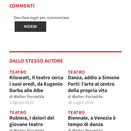
COMMENTI
Devi fare login per commentare
ACCEDI
DALLO STESSO AUTORE
TEATRO
TEATRO
Kilowatt, Il teatro cerca
Danza, addio a Simone
i suoi eredi, da Eugenio
Forti: l’arte al centro
Barba alle Albe
della propria vita
di
Walter Porcedda
di
Walter Porcedda
3 Agosto 2026
30 Luglio 2026
TEATRO
TEATRO
Rubiera, i dolori del
Biennale, a Venezia è
giovane teatro
tempo di danza
di
Walter Porcedda
di
Walter Porcedda