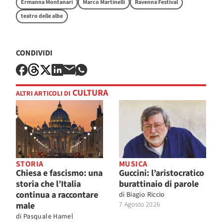
Ermanna Montanari
Marco Martinelli
Ravenna Festival
teatro delle albe
CONDIVIDI
CULTURA
ALTRI ARTICOLI DI
STORIA
MUSICA
Chiesa e fascismo: una
Guccini: l’aristocratico
storia che l’Italia
burattinaio di parole
continua a raccontare
di
Biagio Riccio
male
7 Agosto 2026
di
Pasquale Hamel