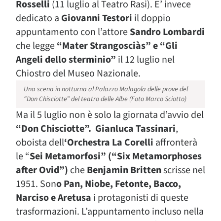
Rosselli
(11 luglio al Teatro Rasi). E’ invece
dedicato a
Giovanni Testori
il doppio
appuntamento con l’attore
Sandro Lombardi
che legge
“Mater Strangosciàs” e “Gli
Angeli dello sterminio”
il 12 luglio nel
Chiostro del Museo Nazionale.
Una scena in notturna al Palazzo Malagola delle prove del
“Don Chisciotte” del teatro delle Albe (Foto Marco Sciotto)
Ma il 5 luglio non è solo la giornata d’avvio del
“Don Chisciotte”. Gianluca Tassinari
,
oboista dell
‘Orchestra La Corelli
affronterà
le “
Sei Metamorfosi” (“Six Metamorphoses
after Ovid”)
che
Benjamin Britten
scrisse nel
1951. Son
o Pan, Niobe, Fetonte, Bacco,
Narciso e Aretusa
i protagonisti di queste
trasformazioni. L’appuntamento incluso nella