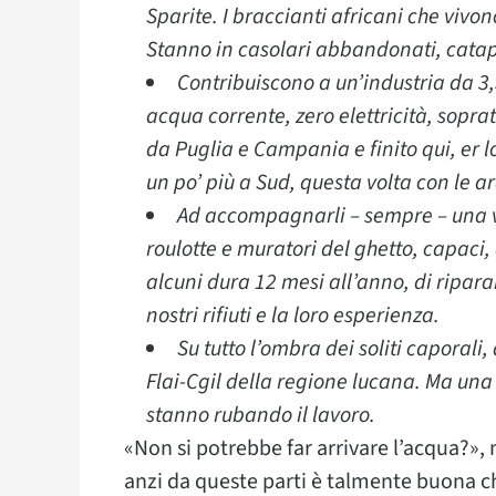
Sparite. I braccianti africani che vivo
Stanno in casolari abbandonati, catap
Contribuiscono a un’industria da 3,5
acqua corrente, zero elettricità, sopra
da Puglia e Campania e finito qui, er 
un po’ più a Sud, questa volta con le a
Ad accompagnarli – sempre – una ve
roulotte e muratori del ghetto, capaci,
alcuni dura 12 mesi all’anno, di ripar
nostri rifiuti e la loro esperienza.
Su tutto l’ombra dei soliti caporali
Flai-Cgil della regione lucana. Ma un
stanno rubando il lavoro.
«Non si potrebbe far arrivare l’acqua?»,
anzi da queste parti è talmente buona che