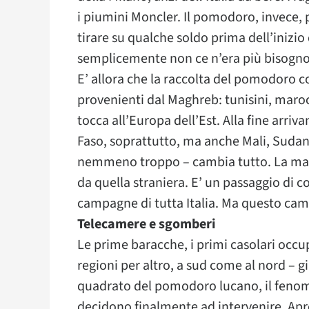
i piumini Moncler. Il pomodoro, invece,
tirare su qualche soldo prima dell’inizi
semplicemente non ce n’era più bisogno
E’ allora che la raccolta del pomodoro co
provenienti dal Maghreb: tunisini, marocc
tocca all’Europa dell’Est. Alla fine arri
Faso, soprattutto, ma anche Mali, Sudan,
nemmeno troppo – cambia tutto. La man
da quella straniera. E’ un passaggio di c
campagne di tutta Italia. Ma questo ca
Telecamere e sgomberi
Le prime baracche, i primi casolari occu
regioni per altro, a sud come al nord – gi
quadrato del pomodoro lucano, il fenome
decidono finalmente ad intervenire. Apr