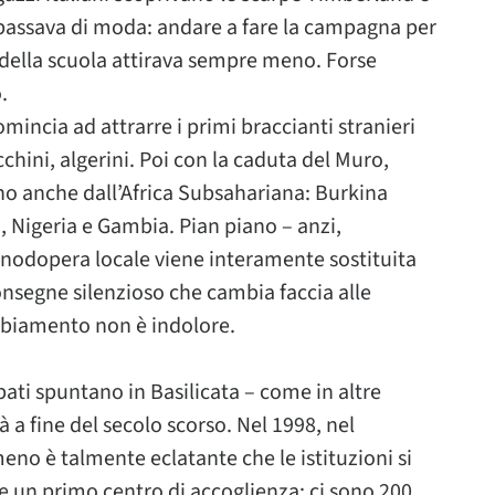
 passava di moda: andare a fare la campagna per
o della scuola attirava sempre meno. Forse
.
mincia ad attrarre i primi braccianti stranieri
hini, algerini. Poi con la caduta del Muro,
vano anche dall’Africa Subsahariana: Burkina
 Nigeria e Gambia. Pian piano – anzi,
odopera locale viene interamente sostituita
onsegne silenzioso che cambia faccia alle
mbiamento non è indolore.
pati spuntano in Basilicata – come in altre
à a fine del secolo scorso. Nel 1998, nel
no è talmente eclatante che le istituzioni si
e un primo centro di accoglienza: ci sono 200