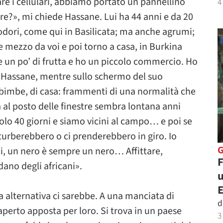
re i cellulari, abbiamo portato un pannellino
4
dere?», mi chiede Hassane. Lui ha 44 anni e da 20
modori, come qui in Basilicata; ma anche agrumi;
 mezzo da voi e poi torno a casa, in Burkina
he un po’ di frutta e ho un piccolo commercio. Ho
Hassane, mentre sullo schermo del suo
e bimbe, di casa: frammenti di una normalità che
ca al posto delle finestre sembra lontana anni
lo 40 giorni e siamo vicini al campo… e poi se
turberebbero o ci prenderebbero in giro. Io
sai, un nero è sempre un nero… Affittare,
F
ano degli africani».
u
na alternativa ci sarebbe. A una manciata di
d
aperto apposta per loro. Si trova in un paese
3