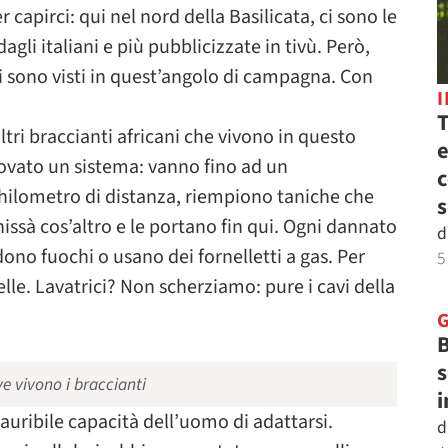
 capirci: qui nel nord della Basilicata, ci sono le
agli italiani e più pubblicizzate in tivù. Però,
si sono visti in quest’angolo di campagna. Con
T
tri braccianti africani che vivono in questo
e
vato un sistema: vanno fino ad un
c
ilometro di distanza, riempiono taniche che
s
ssà cos’altro e le portano fin qui. Ogni dannato
d
ono fuochi o usano dei fornelletti a gas. Per
5
nelle. Lavatrici? Non scherziamo: pure i cavi della
B
s
e vivono i braccianti
i
auribile capacità dell’uomo di adattarsi.
d