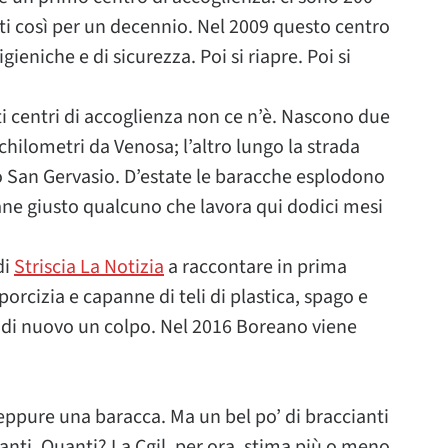
anti così per un decennio. Nel 2009 questo centro
ieniche e di sicurezza. Poi si riapre. Poi si
i centri di accoglienza non ce n’è. Nascono due
chilometri da Venosa; l’altro lungo la strada
o San Gervasio. D’estate le baracche esplodono
mane giusto qualcuno che lavora qui dodici mesi
di
Striscia La Notizia
a raccontare in prima
orcizia e capanne di teli di plastica, spago e
re di nuovo un colpo. Nel 2016 Boreano viene
eppure una baracca. Ma un bel po’ di braccianti
ti. Quanti? La Cgil, per ora, stima più o meno