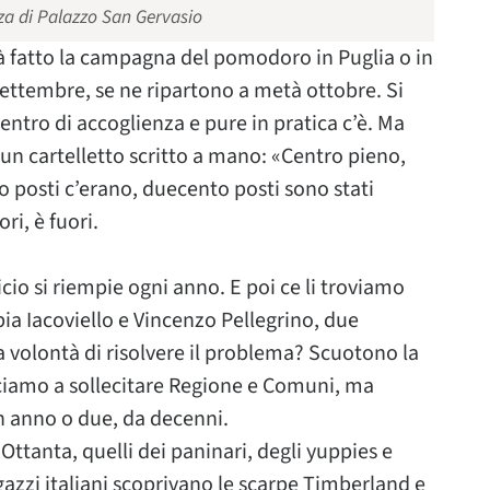
nza di Palazzo San Gervasio
ià fatto la campagna del pomodoro in Puglia o in
ettembre, se ne ripartono a metà ottobre. Si
centro di accoglienza e pure in pratica c’è. Ma
 un cartelletto scritto a mano: «Centro pieno,
o posti c’erano, duecento posti sono stati
ri, è fuori.
icio si riempie ogni anno. E poi ce li troviamo
pia Iacoviello e Vincenzo Pellegrino, due
la volontà di risolvere il problema? Scuotono la
ciamo a sollecitare Regione e Comuni, ma
un anno o due, da decenni.
 Ottanta, quelli dei paninari, degli yuppies e
ragazzi italiani scoprivano le scarpe Timberland e