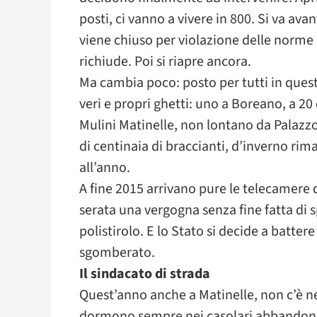
posti, ci vanno a vivere in 800. Si va av
viene chiuso per violazione delle norme ig
richiude. Poi si riapre ancora.
Ma cambia poco: posto per tutti in quest
veri e propri ghetti: uno a Boreano, a 20 
Mulini Matinelle, non lontano da Palazz
di centinaia di braccianti, d’inverno ri
all’anno.
A fine 2015 arrivano pure le telecamere 
serata una vergogna senza fine fatta di sp
polistirolo. E lo Stato si decide a batte
sgomberato.
Il sindacato di strada
Quest’anno anche a Matinelle, non c’è n
dormono sempre nei casolari abbandonan