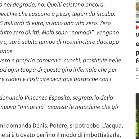
no nel degrado, no. Quelli esistono ancora.
ecchie che cascano a pezzi, tuguri da incubo.
 miliardi di euro; vivono una vita zero. Zero
ttutto zero diritti. Molti sono “nomadi”: vengono
V
loro, sarà subito tempo di ricominciare daccapo
e
rance.
p
ra e propria carovana: cuochi, prostitute nelle
f
 ad ogni tappa di questo giro infernale che per
d
6
are ruderi e costruire ovunque baracche con i
, denuncia Vincenzo Esposito, segretario della
a nuova “minaccia” avanza: le macchine che gli
 mi domanda Denis. Potere, si potrebbe. L’acqua,
 si è trovato perfino il modo di imbottigliarla,