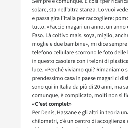
Sempre e comunque. E così «per ricarica
solare, sta nell’altra stanza. Lo vuoi ve
e passa gira l’Italia per raccogliere: po
tutto. «Faccio magari un anno, un anno e
Faso. Là coltivo mais, soya, miglio, anc
moglie e due bambine», mi dice sempre 
telefono cellulare scorrono le foto dell
in questo casolare con i teloni di plasti
luce. «Perché viviamo qui? Rimaniamo so
prendessimo casa in paese magari ci dis
sono qui in Italia da più di 20 anni, ma 
comunque, è complicato, molti non si fid
«C’est complet»
Per Denis, Hassane e gli altri in teoria u
chilometri, c’è un centro di accoglienza 