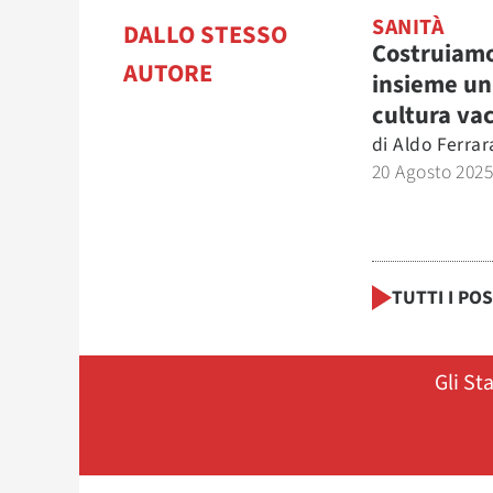
SANITÀ
DALLO STESSO
Costruiam
AUTORE
insieme un
cultura va
di
Aldo Ferrar
20 Agosto 202
TUTTI I PO
Gli St