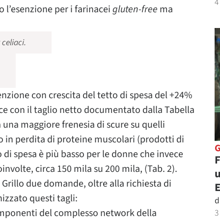
4
 l’esenzione per i farinacei
gluten-free
ma
celiaci.
enzione con crescita del tetto di spesa del +24%
sce con il taglio netto documentato dalla Tabella
sa una maggiore frenesia di scure su quelli
o in perdita di proteine muscolari (prodotti di
to di spesa è più basso per le donne che invece
F
volte, circa 150 mila su 200 mila, (Tab. 2).
u
 Grillo due domande, oltre alla richiesta di
zzato questi tagli:
d
mponenti del complesso network della
3