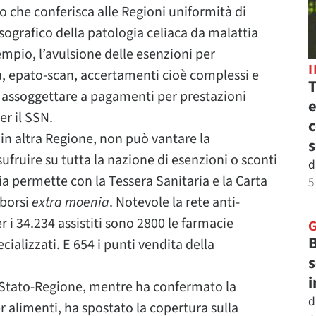
ro che conferisca alle Regioni uniformità di
sografico della patologia celiaca da malattia
mpio, l’avulsione delle esenzioni per
, epato-scan, accertamenti cioè complessi e
T
i assoggettare a pagamenti per prestazioni
e
er il SSN.
c
 in altra Regione, non può vantare la
s
fruire su tutta la nazione di esenzioni o sconti
d
ia permette con la Tessera Sanitaria e la Carta
5
mborsi
extra moenia
. Notevole la rete anti-
r i 34.234 assistiti sono 2800 le farmacie
B
cializzati. E 654 i punti vendita della
s
i
 Stato-Regione, mentre ha confermato la
d
 alimenti, ha spostato la copertura sulla