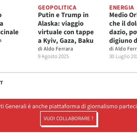
GEOPOLITICA
ENERGIA
o
Putin e Trump in
Medio Or
a
Alaska: viaggio
che il do
ccinale
virtuale con tappe
dazio, pot
a Kyiv, Gaza, Baku
digiuno d
a
5
di
Aldo Ferrara
di
Aldo Fer
9 Agosto 2025
30 Luglio 20
ST
ati Generali è anche piattaforma di giornalismo partec
VUOI COLLABORARE ?