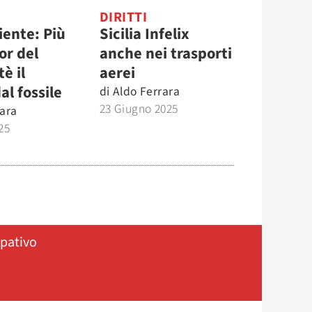
DIRITTI
iente: Più
Sicilia Infelix
lor del
anche nei trasporti
è il
aerei
al fossile
di
Aldo Ferrara
23 Giugno 2025
rara
25
ipativo