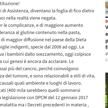
stituzione!
i di Assistenza, diventano la foglia di fico dietro
poi nella realtà viene negata.
per le complicanze, e di maggiore aumento
V
leranza al glutine contenuto nella pasta,
e
i di maggior diffusione nel paese della Dieta
p
glie indigenti, specie dal 2008 ad oggi. La
f
geva i bambini dallo svezzamento, oggi colpisce
d
6
 cui genesi è ancora da acclarare. Le
ssai più del cancro, perché coinvolgono
za del tumore, e sono relazionabili a stili di vita,
 causali quali ambiente e luoghi di lavoro.
icati (400 mila sarebbero quelli sommersi
la legislazione con DPCM del 12 gennaio 2017
 malattia ma i Decreti precedenti in materia ,