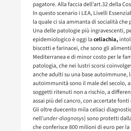
pagatore. Alla faccia dell’art.32 della Co
In questo scenario i LEA, Livelli Essenzial
la quale ci sia ammanta di socialità che 
Una delle patologie più ingravescenti, 
epidemiologico è oggi la
celiachia,
intol
biscotti e farinacei, che sono gli aliment
Mediterranea e di minor costo per le fami
patologia, che nei lustri scorsi coinvol
anche adulti su una base autoimmune, la
autoimmunità sono il male del secolo, a
soggetti ritenuti non a rischio, a differen
assai più del cancro, con accertate fonti
Gli oltre duecento mila celiaci diagnost
nell’
under-diagnosys
) sono protetti dal
che conferisce 800 milioni di euro per la